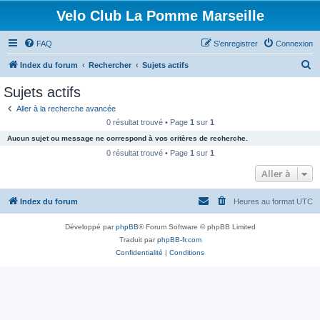
Velo Club La Pomme Marseille
FAQ
S’enregistrer
Connexion
R
Index du forum
Rechercher
Sujets actifs
e
Sujets actifs
c
Aller à la recherche avancée
h
0 résultat trouvé • Page
1
sur
1
e
Aucun sujet ou message ne correspond à vos critères de recherche.
r
0 résultat trouvé • Page
1
sur
1
c
Aller à
h
Index du forum
Heures au format
UTC
e
r
Développé par
phpBB
® Forum Software © phpBB Limited
Traduit par
phpBB-fr.com
Confidentialité
|
Conditions