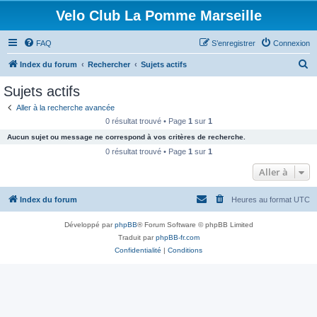
Velo Club La Pomme Marseille
FAQ
S’enregistrer
Connexion
R
Index du forum
Rechercher
Sujets actifs
e
Sujets actifs
c
Aller à la recherche avancée
h
0 résultat trouvé • Page
1
sur
1
e
Aucun sujet ou message ne correspond à vos critères de recherche.
r
0 résultat trouvé • Page
1
sur
1
c
Aller à
h
Index du forum
Heures au format
UTC
e
r
Développé par
phpBB
® Forum Software © phpBB Limited
Traduit par
phpBB-fr.com
Confidentialité
|
Conditions