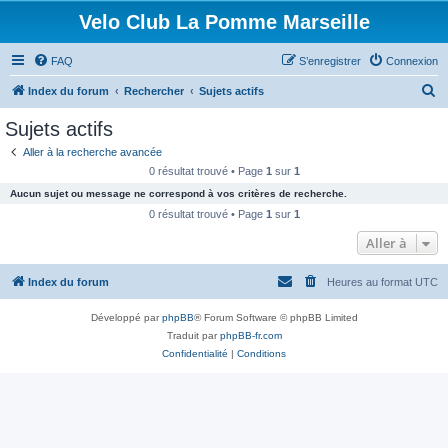
Velo Club La Pomme Marseille
FAQ
S’enregistrer
Connexion
R
Index du forum
Rechercher
Sujets actifs
e
Sujets actifs
c
Aller à la recherche avancée
h
0 résultat trouvé • Page
1
sur
1
e
Aucun sujet ou message ne correspond à vos critères de recherche.
r
0 résultat trouvé • Page
1
sur
1
c
Aller à
h
Index du forum
Heures au format
UTC
e
r
Développé par
phpBB
® Forum Software © phpBB Limited
Traduit par
phpBB-fr.com
Confidentialité
|
Conditions