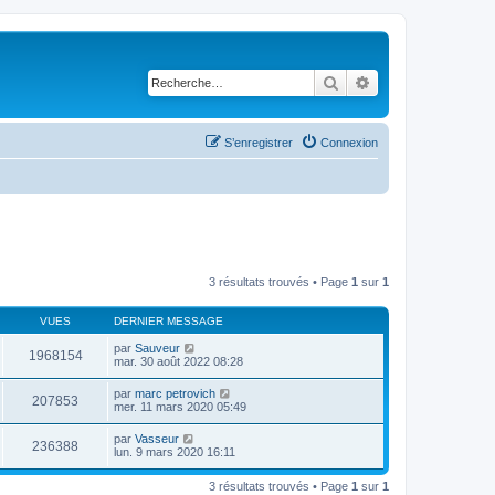
Rechercher
Recherche avancé
S’enregistrer
Connexion
3 résultats trouvés • Page
1
sur
1
VUES
DERNIER MESSAGE
par
Sauveur
1968154
mar. 30 août 2022 08:28
par
marc petrovich
207853
mer. 11 mars 2020 05:49
par
Vasseur
236388
lun. 9 mars 2020 16:11
3 résultats trouvés • Page
1
sur
1