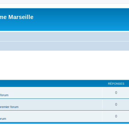
me Marseille
RÉPONSES
0
 forum
0
premier forum
0
forum