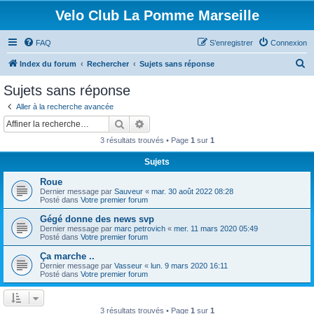
Velo Club La Pomme Marseille
FAQ
S’enregistrer
Connexion
R
Index du forum
Rechercher
Sujets sans réponse
e
Sujets sans réponse
c
Aller à la recherche avancée
h
Rechercher
Recherche avancée
e
3 résultats trouvés • Page
1
sur
1
r
Sujets
c
Roue
h
Dernier message par
Sauveur
«
mar. 30 août 2022 08:28
e
Posté dans
Votre premier forum
r
Gégé donne des news svp
Dernier message par
marc petrovich
«
mer. 11 mars 2020 05:49
Posté dans
Votre premier forum
Ça marche ..
Dernier message par
Vasseur
«
lun. 9 mars 2020 16:11
Posté dans
Votre premier forum
3 résultats trouvés • Page
1
sur
1