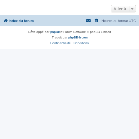
Aller à
Index du forum
Heures au format
UTC
Développé par
phpBB
® Forum Software © phpBB Limited
Traduit par
phpBB-fr.com
Confidentialité
|
Conditions