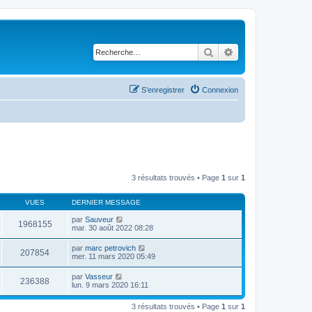
Rechercher
Recherche avancé
S’enregistrer
Connexion
3 résultats trouvés • Page
1
sur
1
VUES
DERNIER MESSAGE
par
Sauveur
1968155
mar. 30 août 2022 08:28
par
marc petrovich
207854
mer. 11 mars 2020 05:49
par
Vasseur
236388
lun. 9 mars 2020 16:11
3 résultats trouvés • Page
1
sur
1