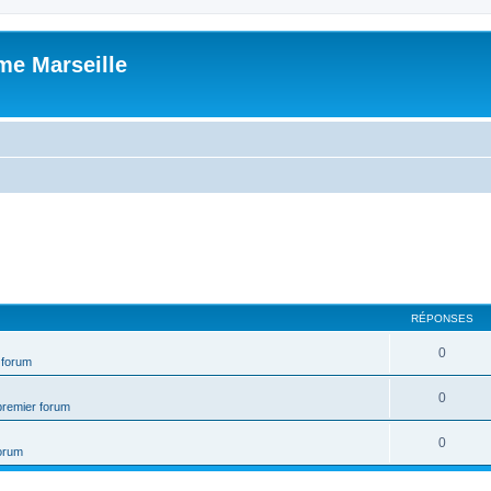
me Marseille
RÉPONSES
0
 forum
0
premier forum
0
forum