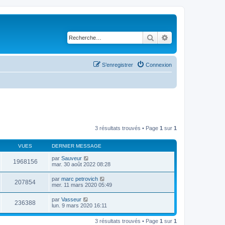
Rechercher
Recherche avancé
S’enregistrer
Connexion
3 résultats trouvés • Page
1
sur
1
VUES
DERNIER MESSAGE
par
Sauveur
1968156
mar. 30 août 2022 08:28
par
marc petrovich
207854
mer. 11 mars 2020 05:49
par
Vasseur
236388
lun. 9 mars 2020 16:11
3 résultats trouvés • Page
1
sur
1