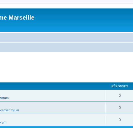
me Marseille
RÉPONSES
0
 forum
0
premier forum
0
forum