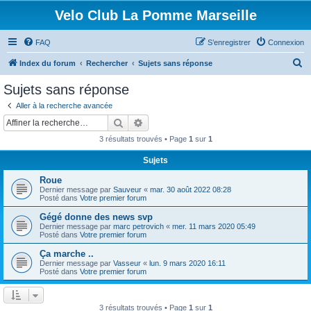
Velo Club La Pomme Marseille
FAQ
S’enregistrer
Connexion
R
Index du forum
Rechercher
Sujets sans réponse
e
Sujets sans réponse
c
Aller à la recherche avancée
h
Rechercher
Recherche avancée
e
3 résultats trouvés • Page
1
sur
1
r
Sujets
c
Roue
h
Dernier message par
Sauveur
«
mar. 30 août 2022 08:28
e
Posté dans
Votre premier forum
r
Gégé donne des news svp
Dernier message par
marc petrovich
«
mer. 11 mars 2020 05:49
Posté dans
Votre premier forum
Ça marche ..
Dernier message par
Vasseur
«
lun. 9 mars 2020 16:11
Posté dans
Votre premier forum
3 résultats trouvés • Page
1
sur
1