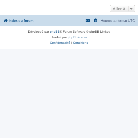
Aller à
Index du forum
Heures au format
UTC
Développé par
phpBB
® Forum Software © phpBB Limited
Traduit par
phpBB-fr.com
Confidentialité
|
Conditions