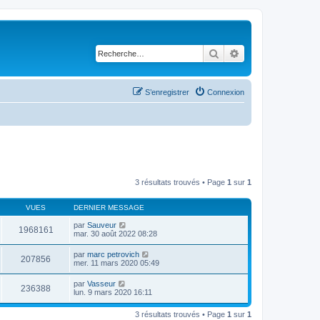
Rechercher
Recherche avancé
S’enregistrer
Connexion
3 résultats trouvés • Page
1
sur
1
VUES
DERNIER MESSAGE
par
Sauveur
1968161
mar. 30 août 2022 08:28
par
marc petrovich
207856
mer. 11 mars 2020 05:49
par
Vasseur
236388
lun. 9 mars 2020 16:11
3 résultats trouvés • Page
1
sur
1