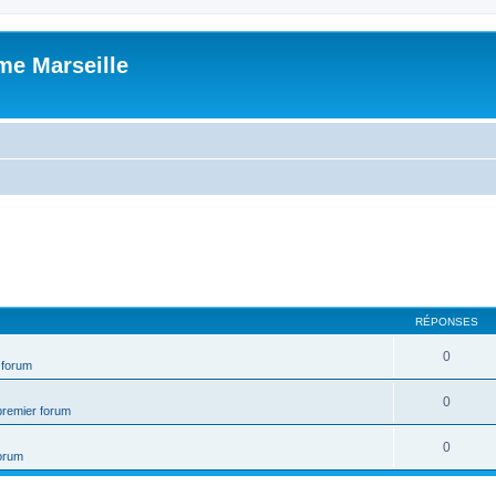
me Marseille
RÉPONSES
0
 forum
0
premier forum
0
forum