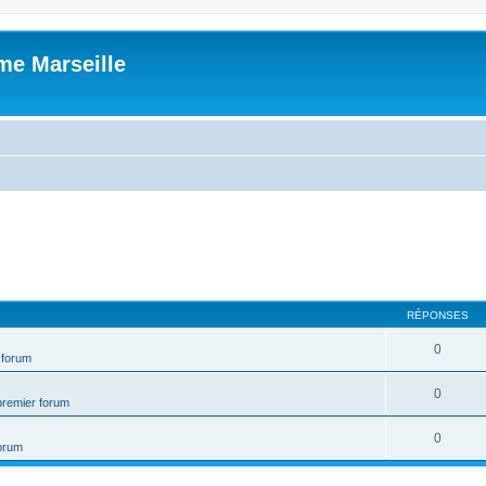
me Marseille
RÉPONSES
0
 forum
0
premier forum
0
forum