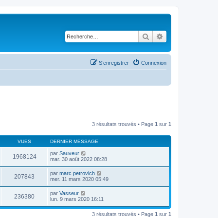
Rechercher
Recherche avancé
S’enregistrer
Connexion
3 résultats trouvés • Page
1
sur
1
VUES
DERNIER MESSAGE
par
Sauveur
1968124
mar. 30 août 2022 08:28
par
marc petrovich
207843
mer. 11 mars 2020 05:49
par
Vasseur
236380
lun. 9 mars 2020 16:11
3 résultats trouvés • Page
1
sur
1