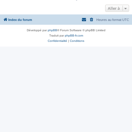
Aller à
Index du forum
Heures au format
UTC
Développé par
phpBB
® Forum Software © phpBB Limited
Traduit par
phpBB-fr.com
Confidentialité
|
Conditions