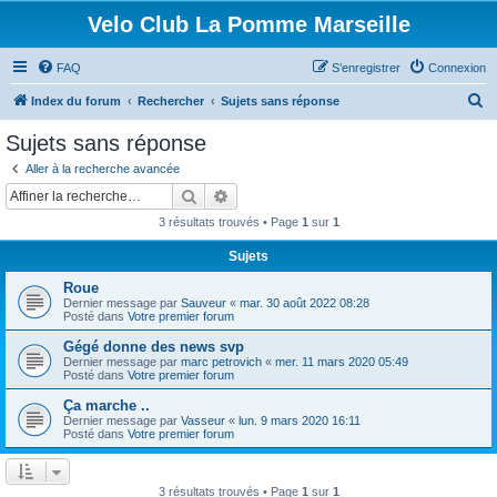
Velo Club La Pomme Marseille
FAQ
S’enregistrer
Connexion
R
Index du forum
Rechercher
Sujets sans réponse
e
Sujets sans réponse
c
Aller à la recherche avancée
h
Rechercher
Recherche avancée
e
3 résultats trouvés • Page
1
sur
1
r
Sujets
c
Roue
h
Dernier message par
Sauveur
«
mar. 30 août 2022 08:28
e
Posté dans
Votre premier forum
r
Gégé donne des news svp
Dernier message par
marc petrovich
«
mer. 11 mars 2020 05:49
Posté dans
Votre premier forum
Ça marche ..
Dernier message par
Vasseur
«
lun. 9 mars 2020 16:11
Posté dans
Votre premier forum
3 résultats trouvés • Page
1
sur
1