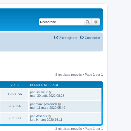
Rechercher
Recherche avancé
S’enregistrer
Connexion
3 résultats trouvés • Page
1
sur
1
VUES
DERNIER MESSAGE
par
Sauveur
1968156
mar. 30 août 2022 08:28
par
marc petrovich
207854
mer. 11 mars 2020 05:49
par
Vasseur
236388
lun. 9 mars 2020 16:11
3 résultats trouvés • Page
1
sur
1