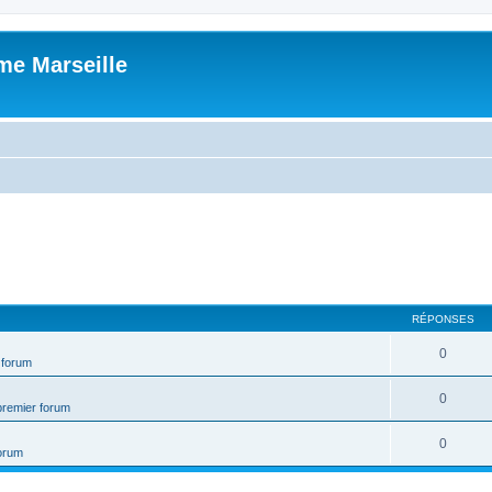
me Marseille
RÉPONSES
0
 forum
0
premier forum
0
forum