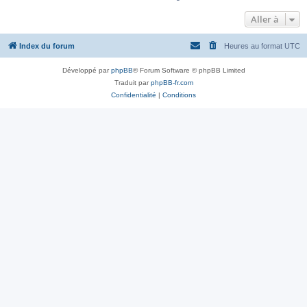
Aller à
Index du forum
Heures au format
UTC
Développé par
phpBB
® Forum Software © phpBB Limited
Traduit par
phpBB-fr.com
Confidentialité
|
Conditions