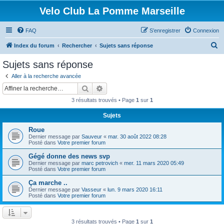
Velo Club La Pomme Marseille
FAQ
S’enregistrer
Connexion
R
Index du forum
Rechercher
Sujets sans réponse
e
Sujets sans réponse
c
Aller à la recherche avancée
h
Rechercher
Recherche avancée
e
3 résultats trouvés • Page
1
sur
1
r
Sujets
c
Roue
h
Dernier message par
Sauveur
«
mar. 30 août 2022 08:28
e
Posté dans
Votre premier forum
r
Gégé donne des news svp
Dernier message par
marc petrovich
«
mer. 11 mars 2020 05:49
Posté dans
Votre premier forum
Ça marche ..
Dernier message par
Vasseur
«
lun. 9 mars 2020 16:11
Posté dans
Votre premier forum
3 résultats trouvés • Page
1
sur
1