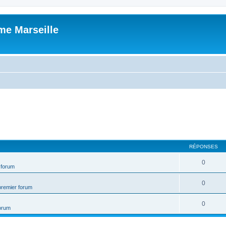
me Marseille
RÉPONSES
0
 forum
0
premier forum
0
forum