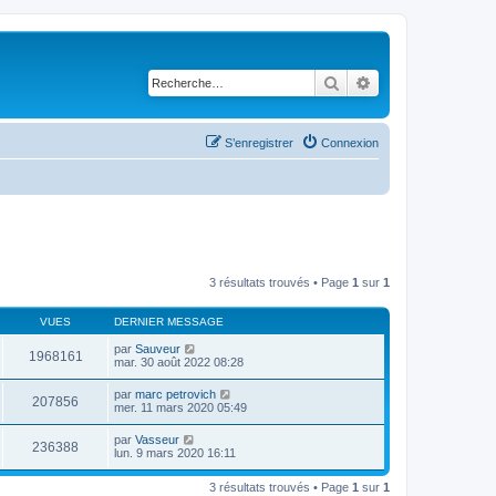
Rechercher
Recherche avancé
S’enregistrer
Connexion
3 résultats trouvés • Page
1
sur
1
VUES
DERNIER MESSAGE
par
Sauveur
1968161
mar. 30 août 2022 08:28
par
marc petrovich
207856
mer. 11 mars 2020 05:49
par
Vasseur
236388
lun. 9 mars 2020 16:11
3 résultats trouvés • Page
1
sur
1