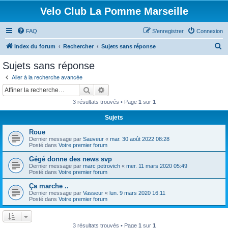
Velo Club La Pomme Marseille
FAQ
S’enregistrer
Connexion
R
Index du forum
Rechercher
Sujets sans réponse
e
Sujets sans réponse
c
Aller à la recherche avancée
h
Rechercher
Recherche avancée
e
3 résultats trouvés • Page
1
sur
1
r
Sujets
c
Roue
h
Dernier message par
Sauveur
«
mar. 30 août 2022 08:28
e
Posté dans
Votre premier forum
r
Gégé donne des news svp
Dernier message par
marc petrovich
«
mer. 11 mars 2020 05:49
Posté dans
Votre premier forum
Ça marche ..
Dernier message par
Vasseur
«
lun. 9 mars 2020 16:11
Posté dans
Votre premier forum
3 résultats trouvés • Page
1
sur
1