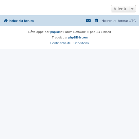
Aller à
Index du forum
Heures au format
UTC
Développé par
phpBB
® Forum Software © phpBB Limited
Traduit par
phpBB-fr.com
Confidentialité
|
Conditions