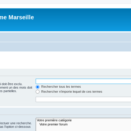
me Marseille
 doit être exclu.
Rechercher tous les termes
ement un des mots doit
s partielles.
Rechercher n’importe lequel de ces termes
fectuer une recherche.
s l’option ci-dessous