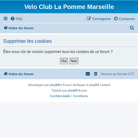
Velo Club La Pomme Marseille
FAQ
S’enregistrer
Connexion
R
Index du forum
e
Supprimer les cookies
c
h
Êtes-vous sûr de vouloir supprimer tous les cookies de ce forum ?
e
r
c
Index du forum
Heures au format
UTC
h
Développé par
phpBB
® Forum Software © phpBB Limited
e
Traduit par
phpBB-fr.com
r
Confidentialité
|
Conditions