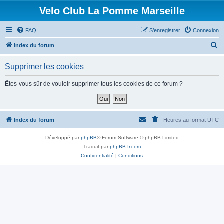
Velo Club La Pomme Marseille
FAQ
S’enregistrer
Connexion
R
Index du forum
e
Supprimer les cookies
c
h
Êtes-vous sûr de vouloir supprimer tous les cookies de ce forum ?
e
r
c
Index du forum
Heures au format
UTC
h
Développé par
phpBB
® Forum Software © phpBB Limited
e
Traduit par
phpBB-fr.com
r
Confidentialité
|
Conditions