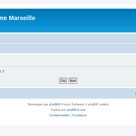
me Marseille
m ?
Développé par
phpBB
® Forum Software © phpBB Limited
Traduit par
phpBB-fr.com
Confidentialité
|
Conditions