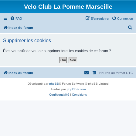
Velo Club La Pomme Marseille
FAQ
S’enregistrer
Connexion
R
Index du forum
e
Supprimer les cookies
c
h
Êtes-vous sûr de vouloir supprimer tous les cookies de ce forum ?
e
r
c
Index du forum
Heures au format
UTC
h
Développé par
phpBB
® Forum Software © phpBB Limited
e
Traduit par
phpBB-fr.com
r
Confidentialité
|
Conditions