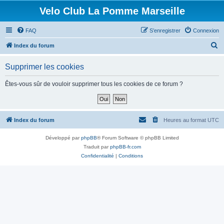
Velo Club La Pomme Marseille
FAQ
S’enregistrer
Connexion
R
Index du forum
e
Supprimer les cookies
c
h
Êtes-vous sûr de vouloir supprimer tous les cookies de ce forum ?
e
r
c
Index du forum
Heures au format
UTC
h
Développé par
phpBB
® Forum Software © phpBB Limited
e
Traduit par
phpBB-fr.com
r
Confidentialité
|
Conditions