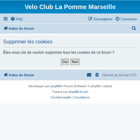
Velo Club La Pomme Marseille
FAQ
S’enregistrer
Connexion
R
Index du forum
e
Supprimer les cookies
c
h
Êtes-vous sûr de vouloir supprimer tous les cookies de ce forum ?
e
r
c
Index du forum
Heures au format
UTC
h
Développé par
phpBB
® Forum Software © phpBB Limited
e
Traduit par
phpBB-fr.com
r
Confidentialité
|
Conditions