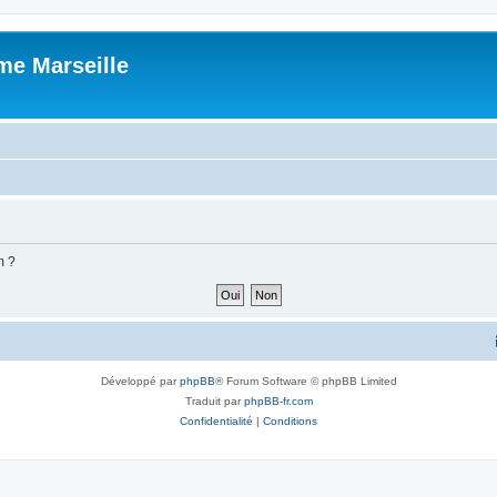
me Marseille
m ?
Développé par
phpBB
® Forum Software © phpBB Limited
Traduit par
phpBB-fr.com
Confidentialité
|
Conditions