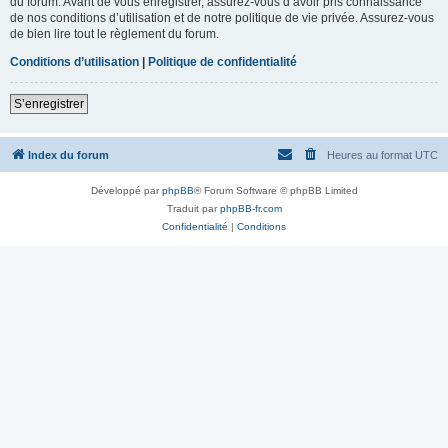
du forum. Avant de vous enregistrer, assurez-vous d’avoir pris connaissance
de nos conditions d’utilisation et de notre politique de vie privée. Assurez-vous
de bien lire tout le règlement du forum.
Conditions d’utilisation
|
Politique de confidentialité
S’enregistrer
Index du forum
Heures au format
UTC
Développé par
phpBB
® Forum Software © phpBB Limited
Traduit par
phpBB-fr.com
Confidentialité
|
Conditions