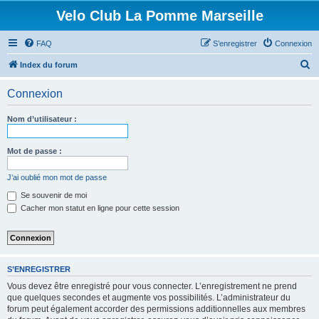
Velo Club La Pomme Marseille
FAQ
S’enregistrer
Connexion
R
Index du forum
e
Connexion
c
h
Nom d’utilisateur :
e
r
Mot de passe :
c
J’ai oublié mon mot de passe
h
Se souvenir de moi
e
Cacher mon statut en ligne pour cette session
r
S’ENREGISTRER
Vous devez être enregistré pour vous connecter. L’enregistrement ne prend
que quelques secondes et augmente vos possibilités. L’administrateur du
forum peut également accorder des permissions additionnelles aux membres