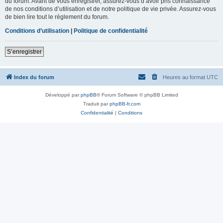
du forum. Avant de vous enregistrer, assurez-vous d’avoir pris connaissance
de nos conditions d’utilisation et de notre politique de vie privée. Assurez-vous
de bien lire tout le règlement du forum.
Conditions d’utilisation
|
Politique de confidentialité
S’enregistrer
Index du forum
Heures au format
UTC
Développé par
phpBB
® Forum Software © phpBB Limited
Traduit par
phpBB-fr.com
Confidentialité
|
Conditions