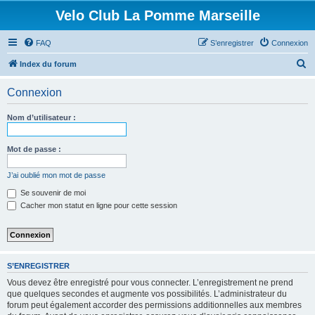
Velo Club La Pomme Marseille
FAQ
S’enregistrer
Connexion
R
Index du forum
e
Connexion
c
h
Nom d’utilisateur :
e
r
Mot de passe :
c
J’ai oublié mon mot de passe
h
Se souvenir de moi
e
Cacher mon statut en ligne pour cette session
r
S’ENREGISTRER
Vous devez être enregistré pour vous connecter. L’enregistrement ne prend
que quelques secondes et augmente vos possibilités. L’administrateur du
forum peut également accorder des permissions additionnelles aux membres