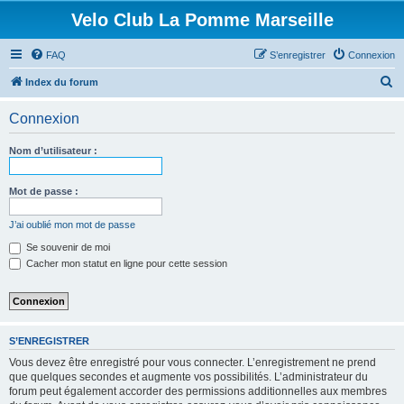
Velo Club La Pomme Marseille
FAQ
S’enregistrer
Connexion
R
Index du forum
e
Connexion
c
h
Nom d’utilisateur :
e
r
Mot de passe :
c
J’ai oublié mon mot de passe
h
Se souvenir de moi
e
Cacher mon statut en ligne pour cette session
r
S’ENREGISTRER
Vous devez être enregistré pour vous connecter. L’enregistrement ne prend
que quelques secondes et augmente vos possibilités. L’administrateur du
forum peut également accorder des permissions additionnelles aux membres