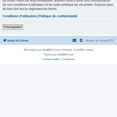
du forum. Avant de vous enregistrer, assurez-vous d’avoir pris connaissance
de nos conditions d’utilisation et de notre politique de vie privée. Assurez-vous
de bien lire tout le règlement du forum.
Conditions d’utilisation
|
Politique de confidentialité
S’enregistrer
Index du forum
Heures au format
UTC
Développé par
phpBB
® Forum Software © phpBB Limited
Traduit par
phpBB-fr.com
Confidentialité
|
Conditions