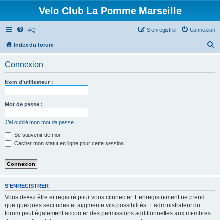
Velo Club La Pomme Marseille
FAQ
S’enregistrer
Connexion
R
Index du forum
e
Connexion
c
h
Nom d’utilisateur :
e
r
Mot de passe :
c
J’ai oublié mon mot de passe
h
Se souvenir de moi
e
Cacher mon statut en ligne pour cette session
r
S’ENREGISTRER
Vous devez être enregistré pour vous connecter. L’enregistrement ne prend
que quelques secondes et augmente vos possibilités. L’administrateur du
forum peut également accorder des permissions additionnelles aux membres