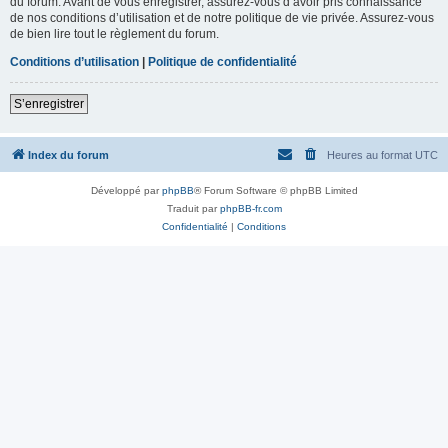
du forum. Avant de vous enregistrer, assurez-vous d’avoir pris connaissance
de nos conditions d’utilisation et de notre politique de vie privée. Assurez-vous
de bien lire tout le règlement du forum.
Conditions d’utilisation
|
Politique de confidentialité
S’enregistrer
Index du forum
Heures au format
UTC
Développé par
phpBB
® Forum Software © phpBB Limited
Traduit par
phpBB-fr.com
Confidentialité
|
Conditions