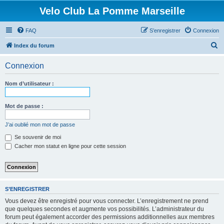
Velo Club La Pomme Marseille
FAQ
S’enregistrer
Connexion
R
Index du forum
e
Connexion
c
h
Nom d’utilisateur :
e
r
Mot de passe :
c
J’ai oublié mon mot de passe
h
Se souvenir de moi
e
Cacher mon statut en ligne pour cette session
r
S’ENREGISTRER
Vous devez être enregistré pour vous connecter. L’enregistrement ne prend
que quelques secondes et augmente vos possibilités. L’administrateur du
forum peut également accorder des permissions additionnelles aux membres