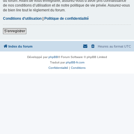
du forum. Avant de vous enregistrer, assurez-vous d’avoir pris connaissance
de nos conditions d’utilisation et de notre politique de vie privée. Assurez-vous
de bien lire tout le règlement du forum.
Conditions d’utilisation
|
Politique de confidentialité
S’enregistrer
Index du forum
Heures au format
UTC
Développé par
phpBB
® Forum Software © phpBB Limited
Traduit par
phpBB-fr.com
Confidentialité
|
Conditions