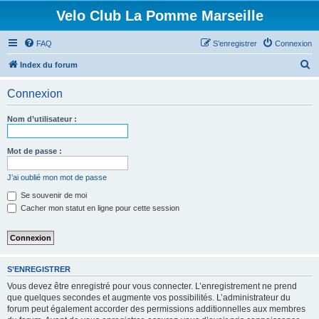
Velo Club La Pomme Marseille
FAQ
S’enregistrer
Connexion
R
Index du forum
e
Connexion
c
h
Nom d’utilisateur :
e
r
Mot de passe :
c
J’ai oublié mon mot de passe
h
Se souvenir de moi
e
Cacher mon statut en ligne pour cette session
r
S’ENREGISTRER
Vous devez être enregistré pour vous connecter. L’enregistrement ne prend
que quelques secondes et augmente vos possibilités. L’administrateur du
forum peut également accorder des permissions additionnelles aux membres