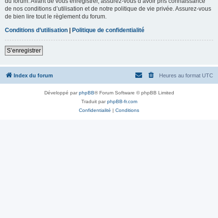
du forum. Avant de vous enregistrer, assurez-vous d’avoir pris connaissance
de nos conditions d’utilisation et de notre politique de vie privée. Assurez-vous
de bien lire tout le règlement du forum.
Conditions d’utilisation
|
Politique de confidentialité
S’enregistrer
Index du forum
Heures au format
UTC
Développé par
phpBB
® Forum Software © phpBB Limited
Traduit par
phpBB-fr.com
Confidentialité
|
Conditions