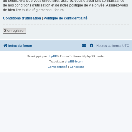
du forum. Avant de vous enregistrer, assurez-vous d’avoir pris connaissance
de nos conditions d’utilisation et de notre politique de vie privée. Assurez-vous
de bien lire tout le règlement du forum.
Conditions d’utilisation
|
Politique de confidentialité
S’enregistrer
Index du forum
Heures au format
UTC
Développé par
phpBB
® Forum Software © phpBB Limited
Traduit par
phpBB-fr.com
Confidentialité
|
Conditions