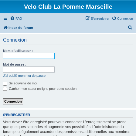
Velo Club La Pomme Marseille
FAQ
S’enregistrer
Connexion
R
Index du forum
e
Connexion
c
h
Nom d’utilisateur :
e
r
Mot de passe :
c
J’ai oublié mon mot de passe
h
Se souvenir de moi
e
Cacher mon statut en ligne pour cette session
r
S’ENREGISTRER
Vous devez être enregistré pour vous connecter. L’enregistrement ne prend
que quelques secondes et augmente vos possibilités. L’administrateur du
forum peut également accorder des permissions additionnelles aux membres