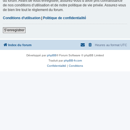
du forum. Avant de vous enregistrer, assurez-vous d’avoir pris connaissance
de nos conditions d’utilisation et de notre politique de vie privée. Assurez-vous
de bien lire tout le règlement du forum.
Conditions d’utilisation
|
Politique de confidentialité
S’enregistrer
Index du forum
Heures au format
UTC
Développé par
phpBB
® Forum Software © phpBB Limited
Traduit par
phpBB-fr.com
Confidentialité
|
Conditions