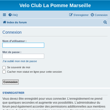
Velo Club La Pomme Marseille
FAQ
S’enregistrer
Connexion
R
Index du forum
e
Connexion
c
h
Nom d’utilisateur :
e
r
Mot de passe :
c
J’ai oublié mon mot de passe
h
Se souvenir de moi
e
Cacher mon statut en ligne pour cette session
r
S’ENREGISTRER
Vous devez être enregistré pour vous connecter. L’enregistrement ne prend
que quelques secondes et augmente vos possibilités. L’administrateur du
forum peut également accorder des permissions additionnelles aux membres