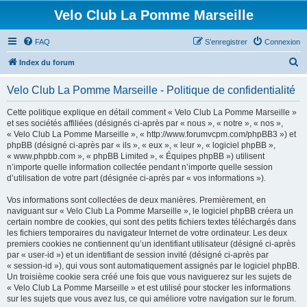
Velo Club La Pomme Marseille
FAQ
S’enregistrer
Connexion
R
Index du forum
e
Velo Club La Pomme Marseille - Politique de confidentialité
c
h
Cette politique explique en détail comment « Velo Club La Pomme Marseille »
et ses sociétés affiliées (désignés ci-après par « nous », « notre », « nos »,
e
« Velo Club La Pomme Marseille », « http://www.forumvcpm.com/phpBB3 ») et
r
phpBB (désigné ci-après par « ils », « eux », « leur », « logiciel phpBB »,
« www.phpbb.com », « phpBB Limited », « Équipes phpBB ») utilisent
c
n’importe quelle information collectée pendant n’importe quelle session
h
d’utilisation de votre part (désignée ci-après par « vos informations »).
e
Vos informations sont collectées de deux manières. Premièrement, en
r
naviguant sur « Velo Club La Pomme Marseille », le logiciel phpBB créera un
certain nombre de cookies, qui sont des petits fichiers textes téléchargés dans
les fichiers temporaires du navigateur Internet de votre ordinateur. Les deux
premiers cookies ne contiennent qu’un identifiant utilisateur (désigné ci-après
par « user-id ») et un identifiant de session invité (désigné ci-après par
« session-id »), qui vous sont automatiquement assignés par le logiciel phpBB.
Un troisième cookie sera créé une fois que vous naviguerez sur les sujets de
« Velo Club La Pomme Marseille » et est utilisé pour stocker les informations
sur les sujets que vous avez lus, ce qui améliore votre navigation sur le forum.