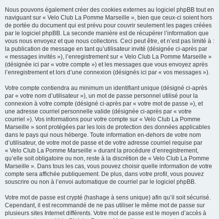
Nous pouvons également créer des cookies externes au logiciel phpBB tout en
naviguant sur « Velo Club La Pomme Marseille », bien que ceux-ci soient hors
de portée du document qui est prévu pour couvrir seulement les pages créées
par le logiciel phpBB. La seconde manière est de récupérer l’information que
vous nous envoyez et que nous collectons. Ceci peut être, et n’est pas limité à :
la publication de message en tant qu’utilisateur invité (désignée ci-après par
« messages invités »), l’enregistrement sur « Velo Club La Pomme Marseille »
(désignée ici par « votre compte ») et les messages que vous envoyez après
l’enregistrement et lors d’une connexion (désignés ici par « vos messages »).
Votre compte contiendra au minimum un identifiant unique (désigné ci-après
par « votre nom d’utilisateur »), un mot de passe personnel utilisé pour la
connexion à votre compte (désigné ci-après par « votre mot de passe »), et
une adresse courriel personnelle valide (désignée ci-après par « votre
courriel »). Vos informations pour votre compte sur « Velo Club La Pomme
Marseille » sont protégées par les lois de protection des données applicables
dans le pays qui nous héberge. Toute information en-dehors de votre nom
d’utilisateur, de votre mot de passe et de votre adresse courriel requise par
« Velo Club La Pomme Marseille » durant la procédure d’enregistrement,
qu’elle soit obligatoire ou non, reste à la discrétion de « Velo Club La Pomme
Marseille ». Dans tous les cas, vous pouvez choisir quelle information de votre
compte sera affichée publiquement. De plus, dans votre profil, vous pouvez
souscrire ou non à l’envoi automatique de courriel par le logiciel phpBB.
Votre mot de passe est crypté (hashage à sens unique) afin qu’il soit sécurisé.
Cependant, il est recommandé de ne pas utiliser le même mot de passe sur
plusieurs sites Internet différents. Votre mot de passe est le moyen d’accès à