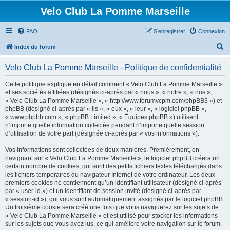
Velo Club La Pomme Marseille
FAQ
S’enregistrer
Connexion
R
Index du forum
e
Velo Club La Pomme Marseille - Politique de confidentialité
c
h
Cette politique explique en détail comment « Velo Club La Pomme Marseille »
et ses sociétés affiliées (désignés ci-après par « nous », « notre », « nos »,
e
« Velo Club La Pomme Marseille », « http://www.forumvcpm.com/phpBB3 ») et
r
phpBB (désigné ci-après par « ils », « eux », « leur », « logiciel phpBB »,
« www.phpbb.com », « phpBB Limited », « Équipes phpBB ») utilisent
c
n’importe quelle information collectée pendant n’importe quelle session
h
d’utilisation de votre part (désignée ci-après par « vos informations »).
e
Vos informations sont collectées de deux manières. Premièrement, en
r
naviguant sur « Velo Club La Pomme Marseille », le logiciel phpBB créera un
certain nombre de cookies, qui sont des petits fichiers textes téléchargés dans
les fichiers temporaires du navigateur Internet de votre ordinateur. Les deux
premiers cookies ne contiennent qu’un identifiant utilisateur (désigné ci-après
par « user-id ») et un identifiant de session invité (désigné ci-après par
« session-id »), qui vous sont automatiquement assignés par le logiciel phpBB.
Un troisième cookie sera créé une fois que vous naviguerez sur les sujets de
« Velo Club La Pomme Marseille » et est utilisé pour stocker les informations
sur les sujets que vous avez lus, ce qui améliore votre navigation sur le forum.