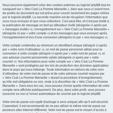
Nous pouvons également créer des cookies externes au logiciel phpBB tout en
naviguant sur « Velo Club La Pomme Marseille », bien que ceux-ci soient hors
de portée du document qui est prévu pour couvrir seulement les pages créées
par le logiciel phpBB. La seconde manière est de récupérer l’information que
vous nous envoyez et que nous collectons. Ceci peut être, et n’est pas limité à :
la publication de message en tant qu’utilisateur invité (désignée ci-après par
« messages invités »), l’enregistrement sur « Velo Club La Pomme Marseille »
(désignée ici par « votre compte ») et les messages que vous envoyez après
l’enregistrement et lors d’une connexion (désignés ici par « vos messages »).
Votre compte contiendra au minimum un identifiant unique (désigné ci-après
par « votre nom d’utilisateur »), un mot de passe personnel utilisé pour la
connexion à votre compte (désigné ci-après par « votre mot de passe »), et
une adresse courriel personnelle valide (désignée ci-après par « votre
courriel »). Vos informations pour votre compte sur « Velo Club La Pomme
Marseille » sont protégées par les lois de protection des données applicables
dans le pays qui nous héberge. Toute information en-dehors de votre nom
d’utilisateur, de votre mot de passe et de votre adresse courriel requise par
« Velo Club La Pomme Marseille » durant la procédure d’enregistrement,
qu’elle soit obligatoire ou non, reste à la discrétion de « Velo Club La Pomme
Marseille ». Dans tous les cas, vous pouvez choisir quelle information de votre
compte sera affichée publiquement. De plus, dans votre profil, vous pouvez
souscrire ou non à l’envoi automatique de courriel par le logiciel phpBB.
Votre mot de passe est crypté (hashage à sens unique) afin qu’il soit sécurisé.
Cependant, il est recommandé de ne pas utiliser le même mot de passe sur
plusieurs sites Internet différents. Votre mot de passe est le moyen d’accès à