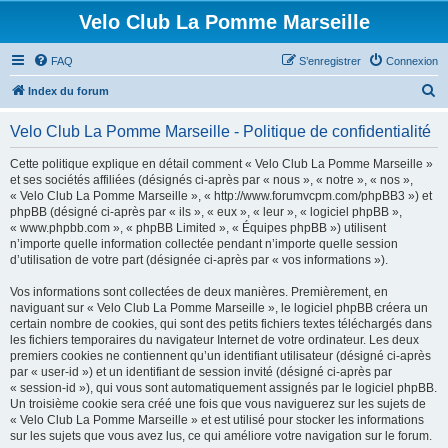
Velo Club La Pomme Marseille
FAQ
S’enregistrer
Connexion
R
Index du forum
e
Velo Club La Pomme Marseille - Politique de confidentialité
c
h
Cette politique explique en détail comment « Velo Club La Pomme Marseille »
et ses sociétés affiliées (désignés ci-après par « nous », « notre », « nos »,
e
« Velo Club La Pomme Marseille », « http://www.forumvcpm.com/phpBB3 ») et
r
phpBB (désigné ci-après par « ils », « eux », « leur », « logiciel phpBB »,
« www.phpbb.com », « phpBB Limited », « Équipes phpBB ») utilisent
c
n’importe quelle information collectée pendant n’importe quelle session
h
d’utilisation de votre part (désignée ci-après par « vos informations »).
e
Vos informations sont collectées de deux manières. Premièrement, en
r
naviguant sur « Velo Club La Pomme Marseille », le logiciel phpBB créera un
certain nombre de cookies, qui sont des petits fichiers textes téléchargés dans
les fichiers temporaires du navigateur Internet de votre ordinateur. Les deux
premiers cookies ne contiennent qu’un identifiant utilisateur (désigné ci-après
par « user-id ») et un identifiant de session invité (désigné ci-après par
« session-id »), qui vous sont automatiquement assignés par le logiciel phpBB.
Un troisième cookie sera créé une fois que vous naviguerez sur les sujets de
« Velo Club La Pomme Marseille » et est utilisé pour stocker les informations
sur les sujets que vous avez lus, ce qui améliore votre navigation sur le forum.