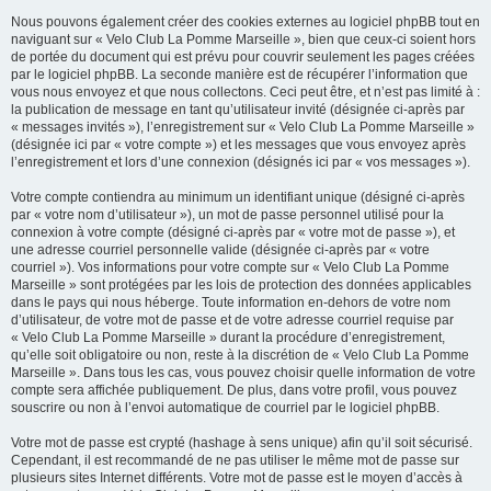
Nous pouvons également créer des cookies externes au logiciel phpBB tout en
naviguant sur « Velo Club La Pomme Marseille », bien que ceux-ci soient hors
de portée du document qui est prévu pour couvrir seulement les pages créées
par le logiciel phpBB. La seconde manière est de récupérer l’information que
vous nous envoyez et que nous collectons. Ceci peut être, et n’est pas limité à :
la publication de message en tant qu’utilisateur invité (désignée ci-après par
« messages invités »), l’enregistrement sur « Velo Club La Pomme Marseille »
(désignée ici par « votre compte ») et les messages que vous envoyez après
l’enregistrement et lors d’une connexion (désignés ici par « vos messages »).
Votre compte contiendra au minimum un identifiant unique (désigné ci-après
par « votre nom d’utilisateur »), un mot de passe personnel utilisé pour la
connexion à votre compte (désigné ci-après par « votre mot de passe »), et
une adresse courriel personnelle valide (désignée ci-après par « votre
courriel »). Vos informations pour votre compte sur « Velo Club La Pomme
Marseille » sont protégées par les lois de protection des données applicables
dans le pays qui nous héberge. Toute information en-dehors de votre nom
d’utilisateur, de votre mot de passe et de votre adresse courriel requise par
« Velo Club La Pomme Marseille » durant la procédure d’enregistrement,
qu’elle soit obligatoire ou non, reste à la discrétion de « Velo Club La Pomme
Marseille ». Dans tous les cas, vous pouvez choisir quelle information de votre
compte sera affichée publiquement. De plus, dans votre profil, vous pouvez
souscrire ou non à l’envoi automatique de courriel par le logiciel phpBB.
Votre mot de passe est crypté (hashage à sens unique) afin qu’il soit sécurisé.
Cependant, il est recommandé de ne pas utiliser le même mot de passe sur
plusieurs sites Internet différents. Votre mot de passe est le moyen d’accès à