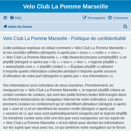
Velo Club La Pomme Marseille
FAQ
S’enregistrer
Connexion
R
Index du forum
e
Velo Club La Pomme Marseille - Politique de confidentialité
c
h
Cette politique explique en détail comment « Velo Club La Pomme Marseille »
et ses sociétés affiliées (désignés ci-après par « nous », « notre », « nos »,
e
« Velo Club La Pomme Marseille », « http://www.forumvcpm.com/phpBB3 ») et
r
phpBB (désigné ci-après par « ils », « eux », « leur », « logiciel phpBB »,
« www.phpbb.com », « phpBB Limited », « Équipes phpBB ») utilisent
c
n’importe quelle information collectée pendant n’importe quelle session
h
d’utilisation de votre part (désignée ci-après par « vos informations »).
e
Vos informations sont collectées de deux manières. Premièrement, en
r
naviguant sur « Velo Club La Pomme Marseille », le logiciel phpBB créera un
certain nombre de cookies, qui sont des petits fichiers textes téléchargés dans
les fichiers temporaires du navigateur Internet de votre ordinateur. Les deux
premiers cookies ne contiennent qu’un identifiant utilisateur (désigné ci-après
par « user-id ») et un identifiant de session invité (désigné ci-après par
« session-id »), qui vous sont automatiquement assignés par le logiciel phpBB.
Un troisième cookie sera créé une fois que vous naviguerez sur les sujets de
« Velo Club La Pomme Marseille » et est utilisé pour stocker les informations
sur les sujets que vous avez lus, ce qui améliore votre navigation sur le forum.