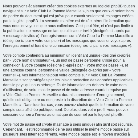
Nous pouvons également créer des cookies externes au logiciel phpBB tout en
naviguant sur « Velo Club La Pomme Marseille », bien que ceux-ci soient hors
de portée du document qui est prévu pour couvrir seulement les pages créées
par le logiciel phpBB. La seconde manière est de récupérer l’information que
vous nous envoyez et que nous collectons. Ceci peut être, et n’est pas limité à :
la publication de message en tant qu’utilisateur invité (désignée ci-après par
« messages invités »), l’enregistrement sur « Velo Club La Pomme Marseille »
(désignée ici par « votre compte ») et les messages que vous envoyez après
l’enregistrement et lors d’une connexion (désignés ici par « vos messages »).
Votre compte contiendra au minimum un identifiant unique (désigné ci-après
par « votre nom d’utilisateur »), un mot de passe personnel utilisé pour la
connexion à votre compte (désigné ci-après par « votre mot de passe »), et
une adresse courriel personnelle valide (désignée ci-après par « votre
courriel »). Vos informations pour votre compte sur « Velo Club La Pomme
Marseille » sont protégées par les lois de protection des données applicables
dans le pays qui nous héberge. Toute information en-dehors de votre nom
d’utilisateur, de votre mot de passe et de votre adresse courriel requise par
« Velo Club La Pomme Marseille » durant la procédure d’enregistrement,
qu’elle soit obligatoire ou non, reste à la discrétion de « Velo Club La Pomme
Marseille ». Dans tous les cas, vous pouvez choisir quelle information de votre
compte sera affichée publiquement. De plus, dans votre profil, vous pouvez
souscrire ou non à l’envoi automatique de courriel par le logiciel phpBB.
Votre mot de passe est crypté (hashage à sens unique) afin qu’il soit sécurisé.
Cependant, il est recommandé de ne pas utiliser le même mot de passe sur
plusieurs sites Internet différents. Votre mot de passe est le moyen d’accès à