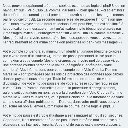
Nous pouvons également créer des cookies externes au logiciel phpBB tout en
naviguant sur « Velo Club La Pomme Marseille », bien que ceux-ci soient hors
de portée du document qui est prévu pour couvrir seulement les pages créées
par le logiciel phpBB. La seconde manière est de récupérer l’information que
vous nous envoyez et que nous collectons. Ceci peut être, et n’est pas limité à :
la publication de message en tant qu’utilisateur invité (désignée ci-après par
« messages invités »), l’enregistrement sur « Velo Club La Pomme Marseille »
(désignée ici par « votre compte ») et les messages que vous envoyez après
l’enregistrement et lors d’une connexion (désignés ici par « vos messages »).
Votre compte contiendra au minimum un identifiant unique (désigné ci-après
par « votre nom d’utilisateur »), un mot de passe personnel utilisé pour la
connexion à votre compte (désigné ci-après par « votre mot de passe »), et
une adresse courriel personnelle valide (désignée ci-après par « votre
courriel »). Vos informations pour votre compte sur « Velo Club La Pomme
Marseille » sont protégées par les lois de protection des données applicables
dans le pays qui nous héberge. Toute information en-dehors de votre nom
d’utilisateur, de votre mot de passe et de votre adresse courriel requise par
« Velo Club La Pomme Marseille » durant la procédure d’enregistrement,
qu’elle soit obligatoire ou non, reste à la discrétion de « Velo Club La Pomme
Marseille ». Dans tous les cas, vous pouvez choisir quelle information de votre
compte sera affichée publiquement. De plus, dans votre profil, vous pouvez
souscrire ou non à l’envoi automatique de courriel par le logiciel phpBB.
Votre mot de passe est crypté (hashage à sens unique) afin qu’il soit sécurisé.
Cependant, il est recommandé de ne pas utiliser le même mot de passe sur
plusieurs sites Internet différents. Votre mot de passe est le moyen d’accès à