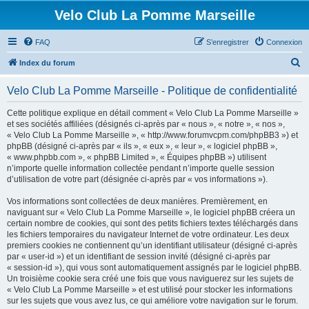
Velo Club La Pomme Marseille
FAQ
S’enregistrer
Connexion
R
Index du forum
e
Velo Club La Pomme Marseille - Politique de confidentialité
c
h
Cette politique explique en détail comment « Velo Club La Pomme Marseille »
et ses sociétés affiliées (désignés ci-après par « nous », « notre », « nos »,
e
« Velo Club La Pomme Marseille », « http://www.forumvcpm.com/phpBB3 ») et
r
phpBB (désigné ci-après par « ils », « eux », « leur », « logiciel phpBB »,
« www.phpbb.com », « phpBB Limited », « Équipes phpBB ») utilisent
c
n’importe quelle information collectée pendant n’importe quelle session
h
d’utilisation de votre part (désignée ci-après par « vos informations »).
e
Vos informations sont collectées de deux manières. Premièrement, en
r
naviguant sur « Velo Club La Pomme Marseille », le logiciel phpBB créera un
certain nombre de cookies, qui sont des petits fichiers textes téléchargés dans
les fichiers temporaires du navigateur Internet de votre ordinateur. Les deux
premiers cookies ne contiennent qu’un identifiant utilisateur (désigné ci-après
par « user-id ») et un identifiant de session invité (désigné ci-après par
« session-id »), qui vous sont automatiquement assignés par le logiciel phpBB.
Un troisième cookie sera créé une fois que vous naviguerez sur les sujets de
« Velo Club La Pomme Marseille » et est utilisé pour stocker les informations
sur les sujets que vous avez lus, ce qui améliore votre navigation sur le forum.