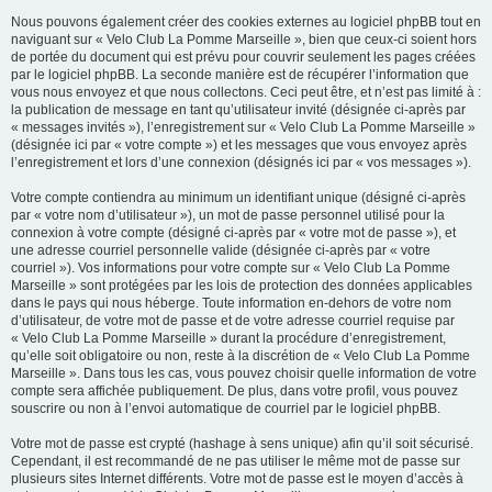
Nous pouvons également créer des cookies externes au logiciel phpBB tout en
naviguant sur « Velo Club La Pomme Marseille », bien que ceux-ci soient hors
de portée du document qui est prévu pour couvrir seulement les pages créées
par le logiciel phpBB. La seconde manière est de récupérer l’information que
vous nous envoyez et que nous collectons. Ceci peut être, et n’est pas limité à :
la publication de message en tant qu’utilisateur invité (désignée ci-après par
« messages invités »), l’enregistrement sur « Velo Club La Pomme Marseille »
(désignée ici par « votre compte ») et les messages que vous envoyez après
l’enregistrement et lors d’une connexion (désignés ici par « vos messages »).
Votre compte contiendra au minimum un identifiant unique (désigné ci-après
par « votre nom d’utilisateur »), un mot de passe personnel utilisé pour la
connexion à votre compte (désigné ci-après par « votre mot de passe »), et
une adresse courriel personnelle valide (désignée ci-après par « votre
courriel »). Vos informations pour votre compte sur « Velo Club La Pomme
Marseille » sont protégées par les lois de protection des données applicables
dans le pays qui nous héberge. Toute information en-dehors de votre nom
d’utilisateur, de votre mot de passe et de votre adresse courriel requise par
« Velo Club La Pomme Marseille » durant la procédure d’enregistrement,
qu’elle soit obligatoire ou non, reste à la discrétion de « Velo Club La Pomme
Marseille ». Dans tous les cas, vous pouvez choisir quelle information de votre
compte sera affichée publiquement. De plus, dans votre profil, vous pouvez
souscrire ou non à l’envoi automatique de courriel par le logiciel phpBB.
Votre mot de passe est crypté (hashage à sens unique) afin qu’il soit sécurisé.
Cependant, il est recommandé de ne pas utiliser le même mot de passe sur
plusieurs sites Internet différents. Votre mot de passe est le moyen d’accès à