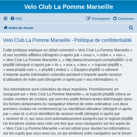
Velo Club La Pomme Marseille
FAQ
S’enregistrer
Connexion
R
Index du forum
e
Velo Club La Pomme Marseille - Politique de confidentialité
c
h
Cette politique explique en détail comment « Velo Club La Pomme Marseille »
et ses sociétés affiliées (désignés ci-après par « nous », « notre », « nos »,
e
« Velo Club La Pomme Marseille », « http://www.forumvcpm.com/phpBB3 ») et
r
phpBB (désigné ci-après par « ils », « eux », « leur », « logiciel phpBB »,
« www.phpbb.com », « phpBB Limited », « Équipes phpBB ») utilisent
c
n’importe quelle information collectée pendant n’importe quelle session
h
d’utilisation de votre part (désignée ci-après par « vos informations »).
e
Vos informations sont collectées de deux manières. Premièrement, en
r
naviguant sur « Velo Club La Pomme Marseille », le logiciel phpBB créera un
certain nombre de cookies, qui sont des petits fichiers textes téléchargés dans
les fichiers temporaires du navigateur Internet de votre ordinateur. Les deux
premiers cookies ne contiennent qu’un identifiant utilisateur (désigné ci-après
par « user-id ») et un identifiant de session invité (désigné ci-après par
« session-id »), qui vous sont automatiquement assignés par le logiciel phpBB.
Un troisième cookie sera créé une fois que vous naviguerez sur les sujets de
« Velo Club La Pomme Marseille » et est utilisé pour stocker les informations
sur les sujets que vous avez lus, ce qui améliore votre navigation sur le forum.