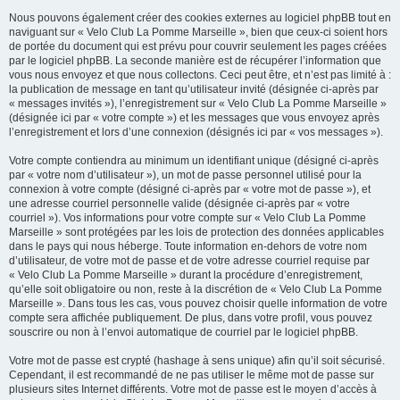
Nous pouvons également créer des cookies externes au logiciel phpBB tout en
naviguant sur « Velo Club La Pomme Marseille », bien que ceux-ci soient hors
de portée du document qui est prévu pour couvrir seulement les pages créées
par le logiciel phpBB. La seconde manière est de récupérer l’information que
vous nous envoyez et que nous collectons. Ceci peut être, et n’est pas limité à :
la publication de message en tant qu’utilisateur invité (désignée ci-après par
« messages invités »), l’enregistrement sur « Velo Club La Pomme Marseille »
(désignée ici par « votre compte ») et les messages que vous envoyez après
l’enregistrement et lors d’une connexion (désignés ici par « vos messages »).
Votre compte contiendra au minimum un identifiant unique (désigné ci-après
par « votre nom d’utilisateur »), un mot de passe personnel utilisé pour la
connexion à votre compte (désigné ci-après par « votre mot de passe »), et
une adresse courriel personnelle valide (désignée ci-après par « votre
courriel »). Vos informations pour votre compte sur « Velo Club La Pomme
Marseille » sont protégées par les lois de protection des données applicables
dans le pays qui nous héberge. Toute information en-dehors de votre nom
d’utilisateur, de votre mot de passe et de votre adresse courriel requise par
« Velo Club La Pomme Marseille » durant la procédure d’enregistrement,
qu’elle soit obligatoire ou non, reste à la discrétion de « Velo Club La Pomme
Marseille ». Dans tous les cas, vous pouvez choisir quelle information de votre
compte sera affichée publiquement. De plus, dans votre profil, vous pouvez
souscrire ou non à l’envoi automatique de courriel par le logiciel phpBB.
Votre mot de passe est crypté (hashage à sens unique) afin qu’il soit sécurisé.
Cependant, il est recommandé de ne pas utiliser le même mot de passe sur
plusieurs sites Internet différents. Votre mot de passe est le moyen d’accès à