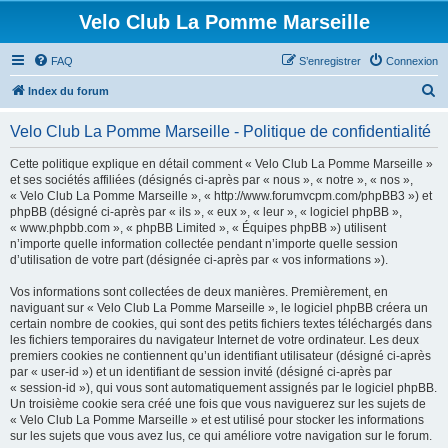
Velo Club La Pomme Marseille
FAQ
S’enregistrer
Connexion
R
Index du forum
e
Velo Club La Pomme Marseille - Politique de confidentialité
c
h
Cette politique explique en détail comment « Velo Club La Pomme Marseille »
et ses sociétés affiliées (désignés ci-après par « nous », « notre », « nos »,
e
« Velo Club La Pomme Marseille », « http://www.forumvcpm.com/phpBB3 ») et
r
phpBB (désigné ci-après par « ils », « eux », « leur », « logiciel phpBB »,
« www.phpbb.com », « phpBB Limited », « Équipes phpBB ») utilisent
c
n’importe quelle information collectée pendant n’importe quelle session
h
d’utilisation de votre part (désignée ci-après par « vos informations »).
e
Vos informations sont collectées de deux manières. Premièrement, en
r
naviguant sur « Velo Club La Pomme Marseille », le logiciel phpBB créera un
certain nombre de cookies, qui sont des petits fichiers textes téléchargés dans
les fichiers temporaires du navigateur Internet de votre ordinateur. Les deux
premiers cookies ne contiennent qu’un identifiant utilisateur (désigné ci-après
par « user-id ») et un identifiant de session invité (désigné ci-après par
« session-id »), qui vous sont automatiquement assignés par le logiciel phpBB.
Un troisième cookie sera créé une fois que vous naviguerez sur les sujets de
« Velo Club La Pomme Marseille » et est utilisé pour stocker les informations
sur les sujets que vous avez lus, ce qui améliore votre navigation sur le forum.