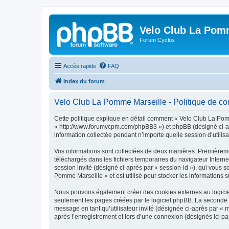
Velo Club La Pom
Forum Cyclos
Accès rapide
FAQ
Index du forum
Velo Club La Pomme Marseille - Politique de con
Cette politique explique en détail comment « Velo Club La Pomm
« http://www.forumvcpm.com/phpBB3 ») et phpBB (désigné ci-aprè
information collectée pendant n’importe quelle session d’utilisa
Vos informations sont collectées de deux manières. Premièremen
téléchargés dans les fichiers temporaires du navigateur Internet
session invité (désigné ci-après par « session-id »), qui vous
Pomme Marseille » et est utilisé pour stocker les informations s
Nous pouvons également créer des cookies externes au logiciel
seulement les pages créées par le logiciel phpBB. La seconde ma
message en tant qu’utilisateur invité (désignée ci-après par «
après l’enregistrement et lors d’une connexion (désignés ici p