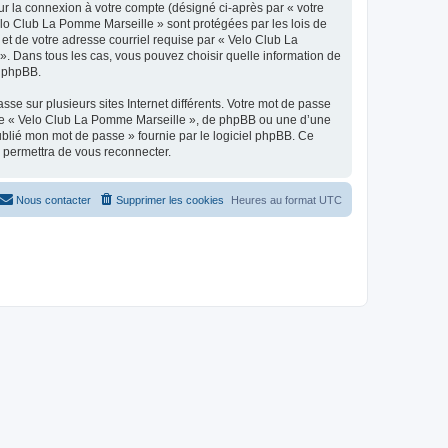
ur la connexion à votre compte (désigné ci-après par « votre
Velo Club La Pomme Marseille » sont protégées par les lois de
et de votre adresse courriel requise par « Velo Club La
». Dans tous les cas, vous pouvez choisir quelle information de
l phpBB.
se sur plusieurs sites Internet différents. Votre mot de passe
 de « Velo Club La Pomme Marseille », de phpBB ou une d’une
oublié mon mot de passe » fournie par le logiciel phpBB. Ce
s permettra de vous reconnecter.
Nous contacter
Supprimer les cookies
Heures au format
UTC