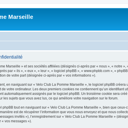
me Marseille
fidentialité
e Marseille » et ses sociétés affiliées (désignés ci-après par « nous », « notre »,
s par « ils », « eux », « leur », « logiciel phpBB », « www.phpbb.com », « phpBB 
tion de votre part (désignée ci-après par « vos informations »).
t, en naviguant sur « Velo Club La Pomme Marseille », le logiciel phpBB créera un 
 de votre ordinateur. Les deux premiers cookies ne contiennent qu’un identifiant util
 sont automatiquement assignés par le logiciel phpBB. Un troisième cookie sera créé
ur les sujets que vous avez lus, ce qui améliore votre navigation sur le forum.
 phpBB tout en naviguant sur « Velo Club La Pomme Marseille », bien que ceux-ci 
nière est de récupérer l’information que vous nous envoyez et que nous collectons. 
 messages invités »), l’enregistrement sur « Velo Club La Pomme Marseille » (dési
ar « vos messages »).