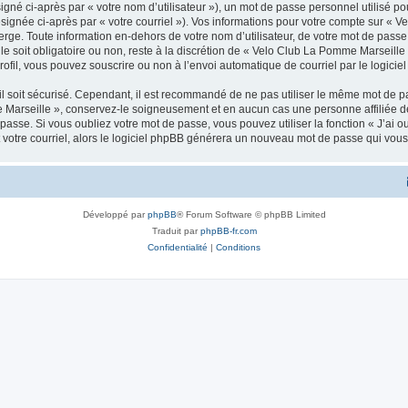
gné ci-après par « votre nom d’utilisateur »), un mot de passe personnel utilisé po
signée ci-après par « votre courriel »). Vos informations pour votre compte sur « 
ge. Toute information en-dehors de votre nom d’utilisateur, de votre mot de passe 
e soit obligatoire ou non, reste à la discrétion de « Velo Club La Pomme Marseille 
ofil, vous pouvez souscrire ou non à l’envoi automatique de courriel par le logicie
l soit sécurisé. Cependant, il est recommandé de ne pas utiliser le même mot de pas
 Marseille », conservez-le soigneusement et en aucun cas une personne affiliée
asse. Si vous oubliez votre mot de passe, vous pouvez utiliser la fonction « J’ai 
 votre courriel, alors le logiciel phpBB générera un nouveau mot de passe qui vou
Développé par
phpBB
® Forum Software © phpBB Limited
Traduit par
phpBB-fr.com
Confidentialité
|
Conditions