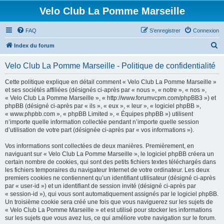
Velo Club La Pomme Marseille
FAQ
S’enregistrer
Connexion
R
Index du forum
e
Velo Club La Pomme Marseille - Politique de confidentialité
c
h
Cette politique explique en détail comment « Velo Club La Pomme Marseille »
et ses sociétés affiliées (désignés ci-après par « nous », « notre », « nos »,
e
« Velo Club La Pomme Marseille », « http://www.forumvcpm.com/phpBB3 ») et
r
phpBB (désigné ci-après par « ils », « eux », « leur », « logiciel phpBB »,
« www.phpbb.com », « phpBB Limited », « Équipes phpBB ») utilisent
c
n’importe quelle information collectée pendant n’importe quelle session
h
d’utilisation de votre part (désignée ci-après par « vos informations »).
e
Vos informations sont collectées de deux manières. Premièrement, en
r
naviguant sur « Velo Club La Pomme Marseille », le logiciel phpBB créera un
certain nombre de cookies, qui sont des petits fichiers textes téléchargés dans
les fichiers temporaires du navigateur Internet de votre ordinateur. Les deux
premiers cookies ne contiennent qu’un identifiant utilisateur (désigné ci-après
par « user-id ») et un identifiant de session invité (désigné ci-après par
« session-id »), qui vous sont automatiquement assignés par le logiciel phpBB.
Un troisième cookie sera créé une fois que vous naviguerez sur les sujets de
« Velo Club La Pomme Marseille » et est utilisé pour stocker les informations
sur les sujets que vous avez lus, ce qui améliore votre navigation sur le forum.