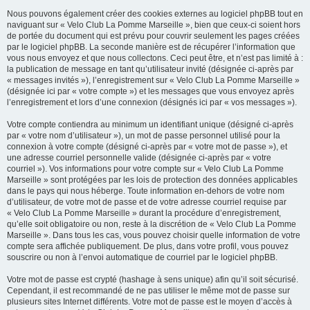
Nous pouvons également créer des cookies externes au logiciel phpBB tout en
naviguant sur « Velo Club La Pomme Marseille », bien que ceux-ci soient hors
de portée du document qui est prévu pour couvrir seulement les pages créées
par le logiciel phpBB. La seconde manière est de récupérer l’information que
vous nous envoyez et que nous collectons. Ceci peut être, et n’est pas limité à :
la publication de message en tant qu’utilisateur invité (désignée ci-après par
« messages invités »), l’enregistrement sur « Velo Club La Pomme Marseille »
(désignée ici par « votre compte ») et les messages que vous envoyez après
l’enregistrement et lors d’une connexion (désignés ici par « vos messages »).
Votre compte contiendra au minimum un identifiant unique (désigné ci-après
par « votre nom d’utilisateur »), un mot de passe personnel utilisé pour la
connexion à votre compte (désigné ci-après par « votre mot de passe »), et
une adresse courriel personnelle valide (désignée ci-après par « votre
courriel »). Vos informations pour votre compte sur « Velo Club La Pomme
Marseille » sont protégées par les lois de protection des données applicables
dans le pays qui nous héberge. Toute information en-dehors de votre nom
d’utilisateur, de votre mot de passe et de votre adresse courriel requise par
« Velo Club La Pomme Marseille » durant la procédure d’enregistrement,
qu’elle soit obligatoire ou non, reste à la discrétion de « Velo Club La Pomme
Marseille ». Dans tous les cas, vous pouvez choisir quelle information de votre
compte sera affichée publiquement. De plus, dans votre profil, vous pouvez
souscrire ou non à l’envoi automatique de courriel par le logiciel phpBB.
Votre mot de passe est crypté (hashage à sens unique) afin qu’il soit sécurisé.
Cependant, il est recommandé de ne pas utiliser le même mot de passe sur
plusieurs sites Internet différents. Votre mot de passe est le moyen d’accès à