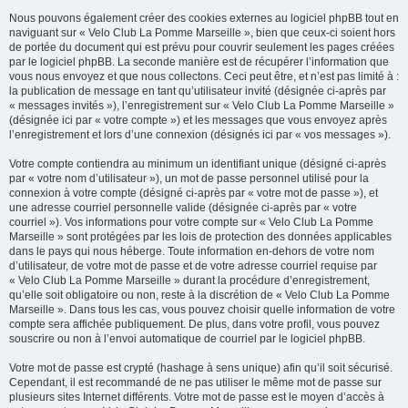
Nous pouvons également créer des cookies externes au logiciel phpBB tout en
naviguant sur « Velo Club La Pomme Marseille », bien que ceux-ci soient hors
de portée du document qui est prévu pour couvrir seulement les pages créées
par le logiciel phpBB. La seconde manière est de récupérer l’information que
vous nous envoyez et que nous collectons. Ceci peut être, et n’est pas limité à :
la publication de message en tant qu’utilisateur invité (désignée ci-après par
« messages invités »), l’enregistrement sur « Velo Club La Pomme Marseille »
(désignée ici par « votre compte ») et les messages que vous envoyez après
l’enregistrement et lors d’une connexion (désignés ici par « vos messages »).
Votre compte contiendra au minimum un identifiant unique (désigné ci-après
par « votre nom d’utilisateur »), un mot de passe personnel utilisé pour la
connexion à votre compte (désigné ci-après par « votre mot de passe »), et
une adresse courriel personnelle valide (désignée ci-après par « votre
courriel »). Vos informations pour votre compte sur « Velo Club La Pomme
Marseille » sont protégées par les lois de protection des données applicables
dans le pays qui nous héberge. Toute information en-dehors de votre nom
d’utilisateur, de votre mot de passe et de votre adresse courriel requise par
« Velo Club La Pomme Marseille » durant la procédure d’enregistrement,
qu’elle soit obligatoire ou non, reste à la discrétion de « Velo Club La Pomme
Marseille ». Dans tous les cas, vous pouvez choisir quelle information de votre
compte sera affichée publiquement. De plus, dans votre profil, vous pouvez
souscrire ou non à l’envoi automatique de courriel par le logiciel phpBB.
Votre mot de passe est crypté (hashage à sens unique) afin qu’il soit sécurisé.
Cependant, il est recommandé de ne pas utiliser le même mot de passe sur
plusieurs sites Internet différents. Votre mot de passe est le moyen d’accès à