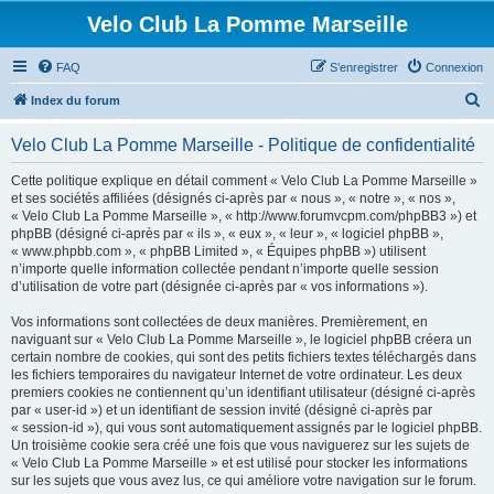
Velo Club La Pomme Marseille
FAQ
S’enregistrer
Connexion
R
Index du forum
e
Velo Club La Pomme Marseille - Politique de confidentialité
c
h
Cette politique explique en détail comment « Velo Club La Pomme Marseille »
et ses sociétés affiliées (désignés ci-après par « nous », « notre », « nos »,
e
« Velo Club La Pomme Marseille », « http://www.forumvcpm.com/phpBB3 ») et
r
phpBB (désigné ci-après par « ils », « eux », « leur », « logiciel phpBB »,
« www.phpbb.com », « phpBB Limited », « Équipes phpBB ») utilisent
c
n’importe quelle information collectée pendant n’importe quelle session
h
d’utilisation de votre part (désignée ci-après par « vos informations »).
e
Vos informations sont collectées de deux manières. Premièrement, en
r
naviguant sur « Velo Club La Pomme Marseille », le logiciel phpBB créera un
certain nombre de cookies, qui sont des petits fichiers textes téléchargés dans
les fichiers temporaires du navigateur Internet de votre ordinateur. Les deux
premiers cookies ne contiennent qu’un identifiant utilisateur (désigné ci-après
par « user-id ») et un identifiant de session invité (désigné ci-après par
« session-id »), qui vous sont automatiquement assignés par le logiciel phpBB.
Un troisième cookie sera créé une fois que vous naviguerez sur les sujets de
« Velo Club La Pomme Marseille » et est utilisé pour stocker les informations
sur les sujets que vous avez lus, ce qui améliore votre navigation sur le forum.