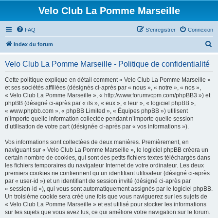
Velo Club La Pomme Marseille
FAQ
S’enregistrer
Connexion
R
Index du forum
e
Velo Club La Pomme Marseille - Politique de confidentialité
c
h
Cette politique explique en détail comment « Velo Club La Pomme Marseille »
et ses sociétés affiliées (désignés ci-après par « nous », « notre », « nos »,
e
« Velo Club La Pomme Marseille », « http://www.forumvcpm.com/phpBB3 ») et
r
phpBB (désigné ci-après par « ils », « eux », « leur », « logiciel phpBB »,
« www.phpbb.com », « phpBB Limited », « Équipes phpBB ») utilisent
c
n’importe quelle information collectée pendant n’importe quelle session
h
d’utilisation de votre part (désignée ci-après par « vos informations »).
e
Vos informations sont collectées de deux manières. Premièrement, en
r
naviguant sur « Velo Club La Pomme Marseille », le logiciel phpBB créera un
certain nombre de cookies, qui sont des petits fichiers textes téléchargés dans
les fichiers temporaires du navigateur Internet de votre ordinateur. Les deux
premiers cookies ne contiennent qu’un identifiant utilisateur (désigné ci-après
par « user-id ») et un identifiant de session invité (désigné ci-après par
« session-id »), qui vous sont automatiquement assignés par le logiciel phpBB.
Un troisième cookie sera créé une fois que vous naviguerez sur les sujets de
« Velo Club La Pomme Marseille » et est utilisé pour stocker les informations
sur les sujets que vous avez lus, ce qui améliore votre navigation sur le forum.