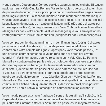
Nous pouvons également créer des cookies externes au logiciel phpBB tout en
naviguant sur « Velo Club La Pomme Marseille », bien que ceux-ci soient hors
de portée du document qui est prévu pour couvrir seulement les pages créées
par le logiciel phpBB. La seconde manière est de récupérer l’information que
vous nous envoyez et que nous collectons. Ceci peut être, et n’est pas limité à :
la publication de message en tant qu’utilisateur invité (désignée ci-après par
« messages invités »), l’enregistrement sur « Velo Club La Pomme Marseille »
(désignée ici par « votre compte ») et les messages que vous envoyez après
l’enregistrement et lors d’une connexion (désignés ici par « vos messages »).
Votre compte contiendra au minimum un identifiant unique (désigné ci-après
par « votre nom d’utilisateur »), un mot de passe personnel utilisé pour la
connexion à votre compte (désigné ci-après par « votre mot de passe »), et
une adresse courriel personnelle valide (désignée ci-après par « votre
courriel »). Vos informations pour votre compte sur « Velo Club La Pomme
Marseille » sont protégées par les lois de protection des données applicables
dans le pays qui nous héberge. Toute information en-dehors de votre nom
d’utilisateur, de votre mot de passe et de votre adresse courriel requise par
« Velo Club La Pomme Marseille » durant la procédure d’enregistrement,
qu’elle soit obligatoire ou non, reste à la discrétion de « Velo Club La Pomme
Marseille ». Dans tous les cas, vous pouvez choisir quelle information de votre
compte sera affichée publiquement. De plus, dans votre profil, vous pouvez
souscrire ou non à l’envoi automatique de courriel par le logiciel phpBB.
Votre mot de passe est crypté (hashage à sens unique) afin qu’il soit sécurisé.
Cependant, il est recommandé de ne pas utiliser le même mot de passe sur
plusieurs sites Internet différents. Votre mot de passe est le moyen d’accès à