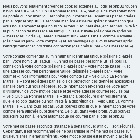
Nous pouvons également créer des cookies externes au logiciel phpBB tout en
naviguant sur « Velo Club La Pomme Marseille », bien que ceux-ci soient hors
de portée du document qui est prévu pour couvrir seulement les pages créées
par le logiciel phpBB. La seconde manière est de récupérer l’information que
vous nous envoyez et que nous collectons. Ceci peut être, et n’est pas limité à :
la publication de message en tant qu’utilisateur invité (désignée ci-après par
« messages invités »), l’enregistrement sur « Velo Club La Pomme Marseille »
(désignée ici par « votre compte ») et les messages que vous envoyez après
l’enregistrement et lors d’une connexion (désignés ici par « vos messages »).
Votre compte contiendra au minimum un identifiant unique (désigné ci-après
par « votre nom d’utilisateur »), un mot de passe personnel utilisé pour la
connexion à votre compte (désigné ci-après par « votre mot de passe »), et
une adresse courriel personnelle valide (désignée ci-après par « votre
courriel »). Vos informations pour votre compte sur « Velo Club La Pomme
Marseille » sont protégées par les lois de protection des données applicables
dans le pays qui nous héberge. Toute information en-dehors de votre nom
d’utilisateur, de votre mot de passe et de votre adresse courriel requise par
« Velo Club La Pomme Marseille » durant la procédure d’enregistrement,
qu’elle soit obligatoire ou non, reste à la discrétion de « Velo Club La Pomme
Marseille ». Dans tous les cas, vous pouvez choisir quelle information de votre
compte sera affichée publiquement. De plus, dans votre profil, vous pouvez
souscrire ou non à l’envoi automatique de courriel par le logiciel phpBB.
Votre mot de passe est crypté (hashage à sens unique) afin qu’il soit sécurisé.
Cependant, il est recommandé de ne pas utiliser le même mot de passe sur
plusieurs sites Internet différents. Votre mot de passe est le moyen d’accès à