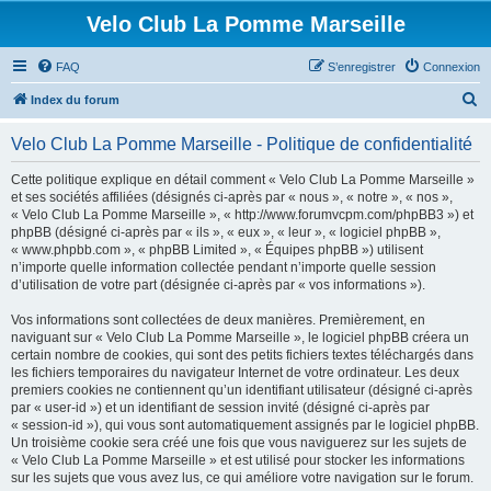
Velo Club La Pomme Marseille
FAQ
S’enregistrer
Connexion
R
Index du forum
e
Velo Club La Pomme Marseille - Politique de confidentialité
c
h
Cette politique explique en détail comment « Velo Club La Pomme Marseille »
et ses sociétés affiliées (désignés ci-après par « nous », « notre », « nos »,
e
« Velo Club La Pomme Marseille », « http://www.forumvcpm.com/phpBB3 ») et
r
phpBB (désigné ci-après par « ils », « eux », « leur », « logiciel phpBB »,
« www.phpbb.com », « phpBB Limited », « Équipes phpBB ») utilisent
c
n’importe quelle information collectée pendant n’importe quelle session
h
d’utilisation de votre part (désignée ci-après par « vos informations »).
e
Vos informations sont collectées de deux manières. Premièrement, en
r
naviguant sur « Velo Club La Pomme Marseille », le logiciel phpBB créera un
certain nombre de cookies, qui sont des petits fichiers textes téléchargés dans
les fichiers temporaires du navigateur Internet de votre ordinateur. Les deux
premiers cookies ne contiennent qu’un identifiant utilisateur (désigné ci-après
par « user-id ») et un identifiant de session invité (désigné ci-après par
« session-id »), qui vous sont automatiquement assignés par le logiciel phpBB.
Un troisième cookie sera créé une fois que vous naviguerez sur les sujets de
« Velo Club La Pomme Marseille » et est utilisé pour stocker les informations
sur les sujets que vous avez lus, ce qui améliore votre navigation sur le forum.