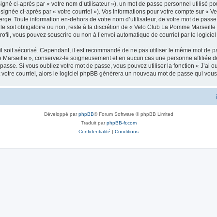
gné ci-après par « votre nom d’utilisateur »), un mot de passe personnel utilisé po
signée ci-après par « votre courriel »). Vos informations pour votre compte sur « 
ge. Toute information en-dehors de votre nom d’utilisateur, de votre mot de passe 
e soit obligatoire ou non, reste à la discrétion de « Velo Club La Pomme Marseille 
ofil, vous pouvez souscrire ou non à l’envoi automatique de courriel par le logicie
l soit sécurisé. Cependant, il est recommandé de ne pas utiliser le même mot de pas
 Marseille », conservez-le soigneusement et en aucun cas une personne affiliée
asse. Si vous oubliez votre mot de passe, vous pouvez utiliser la fonction « J’ai 
 votre courriel, alors le logiciel phpBB générera un nouveau mot de passe qui vou
Développé par
phpBB
® Forum Software © phpBB Limited
Traduit par
phpBB-fr.com
Confidentialité
|
Conditions