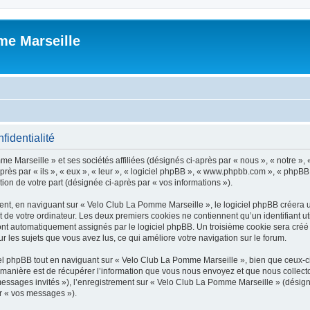
me Marseille
fidentialité
e Marseille » et ses sociétés affiliées (désignés ci-après par « nous », « notre »,
s par « ils », « eux », « leur », « logiciel phpBB », « www.phpbb.com », « phpBB 
tion de votre part (désignée ci-après par « vos informations »).
t, en naviguant sur « Velo Club La Pomme Marseille », le logiciel phpBB créera un 
 de votre ordinateur. Les deux premiers cookies ne contiennent qu’un identifiant util
 sont automatiquement assignés par le logiciel phpBB. Un troisième cookie sera créé
ur les sujets que vous avez lus, ce qui améliore votre navigation sur le forum.
 phpBB tout en naviguant sur « Velo Club La Pomme Marseille », bien que ceux-ci 
nière est de récupérer l’information que vous nous envoyez et que nous collectons. 
 messages invités »), l’enregistrement sur « Velo Club La Pomme Marseille » (dési
ar « vos messages »).