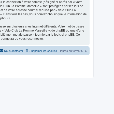
ur la connexion à votre compte (désigné ci-après par « votre
Velo Club La Pomme Marseille » sont protégées par les lois de
et de votre adresse courriel requise par « Velo Club La
». Dans tous les cas, vous pouvez choisir quelle information de
l phpBB.
se sur plusieurs sites Internet différents. Votre mot de passe
 de « Velo Club La Pomme Marseille », de phpBB ou une d’une
oublié mon mot de passe » fournie par le logiciel phpBB. Ce
s permettra de vous reconnecter.
Nous contacter
Supprimer les cookies
Heures au format
UTC