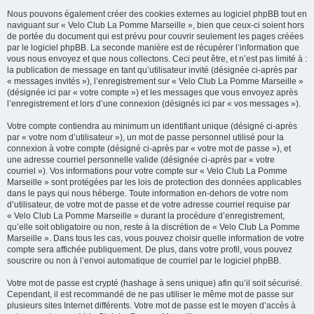
Nous pouvons également créer des cookies externes au logiciel phpBB tout en
naviguant sur « Velo Club La Pomme Marseille », bien que ceux-ci soient hors
de portée du document qui est prévu pour couvrir seulement les pages créées
par le logiciel phpBB. La seconde manière est de récupérer l’information que
vous nous envoyez et que nous collectons. Ceci peut être, et n’est pas limité à :
la publication de message en tant qu’utilisateur invité (désignée ci-après par
« messages invités »), l’enregistrement sur « Velo Club La Pomme Marseille »
(désignée ici par « votre compte ») et les messages que vous envoyez après
l’enregistrement et lors d’une connexion (désignés ici par « vos messages »).
Votre compte contiendra au minimum un identifiant unique (désigné ci-après
par « votre nom d’utilisateur »), un mot de passe personnel utilisé pour la
connexion à votre compte (désigné ci-après par « votre mot de passe »), et
une adresse courriel personnelle valide (désignée ci-après par « votre
courriel »). Vos informations pour votre compte sur « Velo Club La Pomme
Marseille » sont protégées par les lois de protection des données applicables
dans le pays qui nous héberge. Toute information en-dehors de votre nom
d’utilisateur, de votre mot de passe et de votre adresse courriel requise par
« Velo Club La Pomme Marseille » durant la procédure d’enregistrement,
qu’elle soit obligatoire ou non, reste à la discrétion de « Velo Club La Pomme
Marseille ». Dans tous les cas, vous pouvez choisir quelle information de votre
compte sera affichée publiquement. De plus, dans votre profil, vous pouvez
souscrire ou non à l’envoi automatique de courriel par le logiciel phpBB.
Votre mot de passe est crypté (hashage à sens unique) afin qu’il soit sécurisé.
Cependant, il est recommandé de ne pas utiliser le même mot de passe sur
plusieurs sites Internet différents. Votre mot de passe est le moyen d’accès à