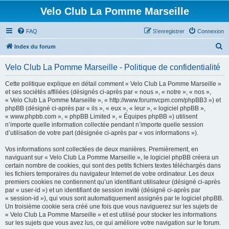
Velo Club La Pomme Marseille
FAQ
S’enregistrer
Connexion
R
Index du forum
e
Velo Club La Pomme Marseille - Politique de confidentialité
c
h
Cette politique explique en détail comment « Velo Club La Pomme Marseille »
et ses sociétés affiliées (désignés ci-après par « nous », « notre », « nos »,
e
« Velo Club La Pomme Marseille », « http://www.forumvcpm.com/phpBB3 ») et
r
phpBB (désigné ci-après par « ils », « eux », « leur », « logiciel phpBB »,
« www.phpbb.com », « phpBB Limited », « Équipes phpBB ») utilisent
c
n’importe quelle information collectée pendant n’importe quelle session
h
d’utilisation de votre part (désignée ci-après par « vos informations »).
e
Vos informations sont collectées de deux manières. Premièrement, en
r
naviguant sur « Velo Club La Pomme Marseille », le logiciel phpBB créera un
certain nombre de cookies, qui sont des petits fichiers textes téléchargés dans
les fichiers temporaires du navigateur Internet de votre ordinateur. Les deux
premiers cookies ne contiennent qu’un identifiant utilisateur (désigné ci-après
par « user-id ») et un identifiant de session invité (désigné ci-après par
« session-id »), qui vous sont automatiquement assignés par le logiciel phpBB.
Un troisième cookie sera créé une fois que vous naviguerez sur les sujets de
« Velo Club La Pomme Marseille » et est utilisé pour stocker les informations
sur les sujets que vous avez lus, ce qui améliore votre navigation sur le forum.