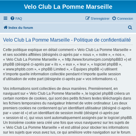
Velo Club La Pomme Marseille
FAQ
S’enregistrer
Connexion
R
Index du forum
e
Velo Club La Pomme Marseille - Politique de confidentialité
c
h
Cette politique explique en détail comment « Velo Club La Pomme Marseille »
et ses sociétés affiliées (désignés ci-après par « nous », « notre », « nos »,
e
« Velo Club La Pomme Marseille », « http://www.forumvcpm.com/phpBB3 ») et
r
phpBB (désigné ci-après par « ils », « eux », « leur », « logiciel phpBB »,
« www.phpbb.com », « phpBB Limited », « Équipes phpBB ») utilisent
c
n’importe quelle information collectée pendant n’importe quelle session
h
d’utilisation de votre part (désignée ci-après par « vos informations »).
e
Vos informations sont collectées de deux manières. Premièrement, en
r
naviguant sur « Velo Club La Pomme Marseille », le logiciel phpBB créera un
certain nombre de cookies, qui sont des petits fichiers textes téléchargés dans
les fichiers temporaires du navigateur Internet de votre ordinateur. Les deux
premiers cookies ne contiennent qu’un identifiant utilisateur (désigné ci-après
par « user-id ») et un identifiant de session invité (désigné ci-après par
« session-id »), qui vous sont automatiquement assignés par le logiciel phpBB.
Un troisième cookie sera créé une fois que vous naviguerez sur les sujets de
« Velo Club La Pomme Marseille » et est utilisé pour stocker les informations
sur les sujets que vous avez lus, ce qui améliore votre navigation sur le forum.