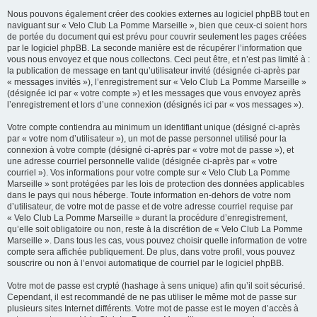
Nous pouvons également créer des cookies externes au logiciel phpBB tout en
naviguant sur « Velo Club La Pomme Marseille », bien que ceux-ci soient hors
de portée du document qui est prévu pour couvrir seulement les pages créées
par le logiciel phpBB. La seconde manière est de récupérer l’information que
vous nous envoyez et que nous collectons. Ceci peut être, et n’est pas limité à :
la publication de message en tant qu’utilisateur invité (désignée ci-après par
« messages invités »), l’enregistrement sur « Velo Club La Pomme Marseille »
(désignée ici par « votre compte ») et les messages que vous envoyez après
l’enregistrement et lors d’une connexion (désignés ici par « vos messages »).
Votre compte contiendra au minimum un identifiant unique (désigné ci-après
par « votre nom d’utilisateur »), un mot de passe personnel utilisé pour la
connexion à votre compte (désigné ci-après par « votre mot de passe »), et
une adresse courriel personnelle valide (désignée ci-après par « votre
courriel »). Vos informations pour votre compte sur « Velo Club La Pomme
Marseille » sont protégées par les lois de protection des données applicables
dans le pays qui nous héberge. Toute information en-dehors de votre nom
d’utilisateur, de votre mot de passe et de votre adresse courriel requise par
« Velo Club La Pomme Marseille » durant la procédure d’enregistrement,
qu’elle soit obligatoire ou non, reste à la discrétion de « Velo Club La Pomme
Marseille ». Dans tous les cas, vous pouvez choisir quelle information de votre
compte sera affichée publiquement. De plus, dans votre profil, vous pouvez
souscrire ou non à l’envoi automatique de courriel par le logiciel phpBB.
Votre mot de passe est crypté (hashage à sens unique) afin qu’il soit sécurisé.
Cependant, il est recommandé de ne pas utiliser le même mot de passe sur
plusieurs sites Internet différents. Votre mot de passe est le moyen d’accès à