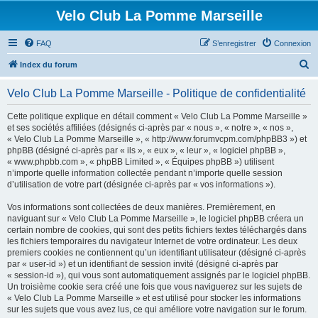
Velo Club La Pomme Marseille
FAQ
S’enregistrer
Connexion
R
Index du forum
e
Velo Club La Pomme Marseille - Politique de confidentialité
c
h
Cette politique explique en détail comment « Velo Club La Pomme Marseille »
et ses sociétés affiliées (désignés ci-après par « nous », « notre », « nos »,
e
« Velo Club La Pomme Marseille », « http://www.forumvcpm.com/phpBB3 ») et
r
phpBB (désigné ci-après par « ils », « eux », « leur », « logiciel phpBB »,
« www.phpbb.com », « phpBB Limited », « Équipes phpBB ») utilisent
c
n’importe quelle information collectée pendant n’importe quelle session
h
d’utilisation de votre part (désignée ci-après par « vos informations »).
e
Vos informations sont collectées de deux manières. Premièrement, en
r
naviguant sur « Velo Club La Pomme Marseille », le logiciel phpBB créera un
certain nombre de cookies, qui sont des petits fichiers textes téléchargés dans
les fichiers temporaires du navigateur Internet de votre ordinateur. Les deux
premiers cookies ne contiennent qu’un identifiant utilisateur (désigné ci-après
par « user-id ») et un identifiant de session invité (désigné ci-après par
« session-id »), qui vous sont automatiquement assignés par le logiciel phpBB.
Un troisième cookie sera créé une fois que vous naviguerez sur les sujets de
« Velo Club La Pomme Marseille » et est utilisé pour stocker les informations
sur les sujets que vous avez lus, ce qui améliore votre navigation sur le forum.