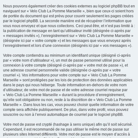
Nous pouvons également créer des cookies externes au logiciel phpBB tout en
naviguant sur « Velo Club La Pomme Marseille », bien que ceux-ci soient hors
de portée du document qui est prévu pour couvrir seulement les pages créées
par le logiciel phpBB. La seconde manière est de récupérer l’information que
vous nous envoyez et que nous collectons. Ceci peut être, et n’est pas limité à :
la publication de message en tant qu’utilisateur invité (désignée ci-après par
« messages invités »), l’enregistrement sur « Velo Club La Pomme Marseille »
(désignée ici par « votre compte ») et les messages que vous envoyez après
l’enregistrement et lors d’une connexion (désignés ici par « vos messages »).
Votre compte contiendra au minimum un identifiant unique (désigné ci-après
par « votre nom d’utilisateur »), un mot de passe personnel utilisé pour la
connexion à votre compte (désigné ci-après par « votre mot de passe »), et
une adresse courriel personnelle valide (désignée ci-après par « votre
courriel »). Vos informations pour votre compte sur « Velo Club La Pomme
Marseille » sont protégées par les lois de protection des données applicables
dans le pays qui nous héberge. Toute information en-dehors de votre nom
d’utilisateur, de votre mot de passe et de votre adresse courriel requise par
« Velo Club La Pomme Marseille » durant la procédure d’enregistrement,
qu’elle soit obligatoire ou non, reste à la discrétion de « Velo Club La Pomme
Marseille ». Dans tous les cas, vous pouvez choisir quelle information de votre
compte sera affichée publiquement. De plus, dans votre profil, vous pouvez
souscrire ou non à l’envoi automatique de courriel par le logiciel phpBB.
Votre mot de passe est crypté (hashage à sens unique) afin qu’il soit sécurisé.
Cependant, il est recommandé de ne pas utiliser le même mot de passe sur
plusieurs sites Internet différents. Votre mot de passe est le moyen d’accès à