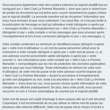
Nous pouvons également créer des cookies externes au logiciel phpBB tout en
naviguant sur « Velo Club La Pomme Marseille », bien que ceux-ci soient hors
de portée du document qui est prévu pour couvrir seulement les pages créées
par le logiciel phpBB. La seconde manière est de récupérer l’information que
vous nous envoyez et que nous collectons. Ceci peut être, et n’est pas limité à :
la publication de message en tant qu’utilisateur invité (désignée ci-après par
« messages invités »), l’enregistrement sur « Velo Club La Pomme Marseille »
(désignée ici par « votre compte ») et les messages que vous envoyez après
l’enregistrement et lors d’une connexion (désignés ici par « vos messages »).
Votre compte contiendra au minimum un identifiant unique (désigné ci-après
par « votre nom d’utilisateur »), un mot de passe personnel utilisé pour la
connexion à votre compte (désigné ci-après par « votre mot de passe »), et
une adresse courriel personnelle valide (désignée ci-après par « votre
courriel »). Vos informations pour votre compte sur « Velo Club La Pomme
Marseille » sont protégées par les lois de protection des données applicables
dans le pays qui nous héberge. Toute information en-dehors de votre nom
d’utilisateur, de votre mot de passe et de votre adresse courriel requise par
« Velo Club La Pomme Marseille » durant la procédure d’enregistrement,
qu’elle soit obligatoire ou non, reste à la discrétion de « Velo Club La Pomme
Marseille ». Dans tous les cas, vous pouvez choisir quelle information de votre
compte sera affichée publiquement. De plus, dans votre profil, vous pouvez
souscrire ou non à l’envoi automatique de courriel par le logiciel phpBB.
Votre mot de passe est crypté (hashage à sens unique) afin qu’il soit sécurisé.
Cependant, il est recommandé de ne pas utiliser le même mot de passe sur
plusieurs sites Internet différents. Votre mot de passe est le moyen d’accès à