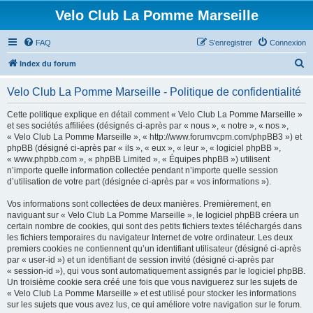
Velo Club La Pomme Marseille
FAQ
S’enregistrer
Connexion
R
Index du forum
e
Velo Club La Pomme Marseille - Politique de confidentialité
c
h
Cette politique explique en détail comment « Velo Club La Pomme Marseille »
et ses sociétés affiliées (désignés ci-après par « nous », « notre », « nos »,
e
« Velo Club La Pomme Marseille », « http://www.forumvcpm.com/phpBB3 ») et
r
phpBB (désigné ci-après par « ils », « eux », « leur », « logiciel phpBB »,
« www.phpbb.com », « phpBB Limited », « Équipes phpBB ») utilisent
c
n’importe quelle information collectée pendant n’importe quelle session
h
d’utilisation de votre part (désignée ci-après par « vos informations »).
e
Vos informations sont collectées de deux manières. Premièrement, en
r
naviguant sur « Velo Club La Pomme Marseille », le logiciel phpBB créera un
certain nombre de cookies, qui sont des petits fichiers textes téléchargés dans
les fichiers temporaires du navigateur Internet de votre ordinateur. Les deux
premiers cookies ne contiennent qu’un identifiant utilisateur (désigné ci-après
par « user-id ») et un identifiant de session invité (désigné ci-après par
« session-id »), qui vous sont automatiquement assignés par le logiciel phpBB.
Un troisième cookie sera créé une fois que vous naviguerez sur les sujets de
« Velo Club La Pomme Marseille » et est utilisé pour stocker les informations
sur les sujets que vous avez lus, ce qui améliore votre navigation sur le forum.