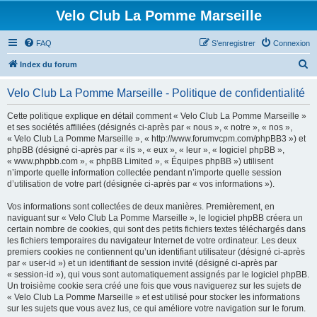
Velo Club La Pomme Marseille
FAQ
S’enregistrer
Connexion
R
Index du forum
e
Velo Club La Pomme Marseille - Politique de confidentialité
c
h
Cette politique explique en détail comment « Velo Club La Pomme Marseille »
et ses sociétés affiliées (désignés ci-après par « nous », « notre », « nos »,
e
« Velo Club La Pomme Marseille », « http://www.forumvcpm.com/phpBB3 ») et
r
phpBB (désigné ci-après par « ils », « eux », « leur », « logiciel phpBB »,
« www.phpbb.com », « phpBB Limited », « Équipes phpBB ») utilisent
c
n’importe quelle information collectée pendant n’importe quelle session
h
d’utilisation de votre part (désignée ci-après par « vos informations »).
e
Vos informations sont collectées de deux manières. Premièrement, en
r
naviguant sur « Velo Club La Pomme Marseille », le logiciel phpBB créera un
certain nombre de cookies, qui sont des petits fichiers textes téléchargés dans
les fichiers temporaires du navigateur Internet de votre ordinateur. Les deux
premiers cookies ne contiennent qu’un identifiant utilisateur (désigné ci-après
par « user-id ») et un identifiant de session invité (désigné ci-après par
« session-id »), qui vous sont automatiquement assignés par le logiciel phpBB.
Un troisième cookie sera créé une fois que vous naviguerez sur les sujets de
« Velo Club La Pomme Marseille » et est utilisé pour stocker les informations
sur les sujets que vous avez lus, ce qui améliore votre navigation sur le forum.