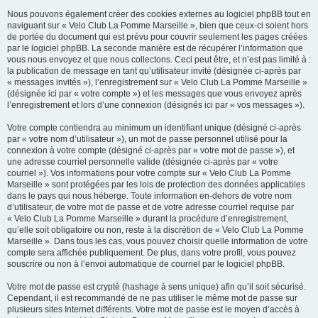
Nous pouvons également créer des cookies externes au logiciel phpBB tout en
naviguant sur « Velo Club La Pomme Marseille », bien que ceux-ci soient hors
de portée du document qui est prévu pour couvrir seulement les pages créées
par le logiciel phpBB. La seconde manière est de récupérer l’information que
vous nous envoyez et que nous collectons. Ceci peut être, et n’est pas limité à :
la publication de message en tant qu’utilisateur invité (désignée ci-après par
« messages invités »), l’enregistrement sur « Velo Club La Pomme Marseille »
(désignée ici par « votre compte ») et les messages que vous envoyez après
l’enregistrement et lors d’une connexion (désignés ici par « vos messages »).
Votre compte contiendra au minimum un identifiant unique (désigné ci-après
par « votre nom d’utilisateur »), un mot de passe personnel utilisé pour la
connexion à votre compte (désigné ci-après par « votre mot de passe »), et
une adresse courriel personnelle valide (désignée ci-après par « votre
courriel »). Vos informations pour votre compte sur « Velo Club La Pomme
Marseille » sont protégées par les lois de protection des données applicables
dans le pays qui nous héberge. Toute information en-dehors de votre nom
d’utilisateur, de votre mot de passe et de votre adresse courriel requise par
« Velo Club La Pomme Marseille » durant la procédure d’enregistrement,
qu’elle soit obligatoire ou non, reste à la discrétion de « Velo Club La Pomme
Marseille ». Dans tous les cas, vous pouvez choisir quelle information de votre
compte sera affichée publiquement. De plus, dans votre profil, vous pouvez
souscrire ou non à l’envoi automatique de courriel par le logiciel phpBB.
Votre mot de passe est crypté (hashage à sens unique) afin qu’il soit sécurisé.
Cependant, il est recommandé de ne pas utiliser le même mot de passe sur
plusieurs sites Internet différents. Votre mot de passe est le moyen d’accès à