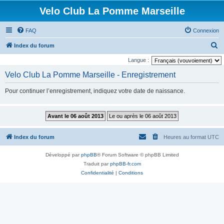
Velo Club La Pomme Marseille
FAQ
Connexion
R
Index du forum
e
Langue :
c
Velo Club La Pomme Marseille - Enregistrement
h
Pour continuer l’enregistrement, indiquez votre date de naissance.
e
r
c
h
Index du forum
Heures au format
UTC
e
r
Développé par
phpBB
® Forum Software © phpBB Limited
Traduit par
phpBB-fr.com
Confidentialité
|
Conditions